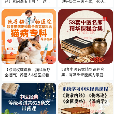
经》素问课听明白了！这才
典等级二三级考试，40天攻
是中医顶流思维！
克四大中医经典！零基础直
达三级，小白也能听懂《伤
寒论》！
58套中医名家精华课程合
【欧兽权威课程｜猫科医疗
集，零基础也能成为家庭健
全指南】养猫人&兽医必看！
康守护者！
提升猫咪生命质量的必修课