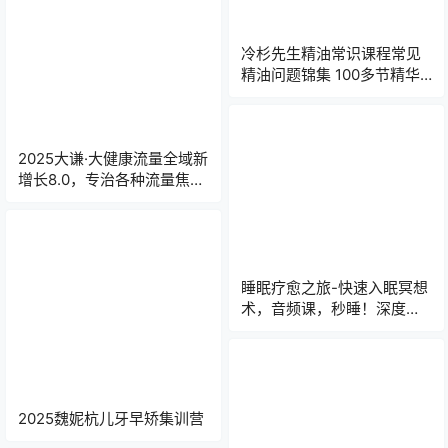
冷杉先生精油常识课程常见
精油问题锦集 ​100多节精华
课全覆盖​ | 单方精油×养颜护
肤×身心调理×科学配油
2025大谦·大健康流量全域新
增长8.0，专治各种流量焦
虑！​​
睡眠疗愈之旅-快速入眠冥想
术，音频课，秒睡！深度睡
眠终于回来了！​
2025魏妮杭儿牙早矫集训营