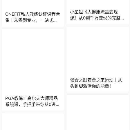
小星姐《大健康流量变现
ONEFIT私人教练认证课程合
课》从0到千万变现的完整闭
集｜从零到专业，一站式解
环
锁高含金量认证！
张合之跟着合之来运动｜从
头到脚激活你的能量！
PGA教练：高尔夫大师精品
系统课，手把手带你从0进
阶！