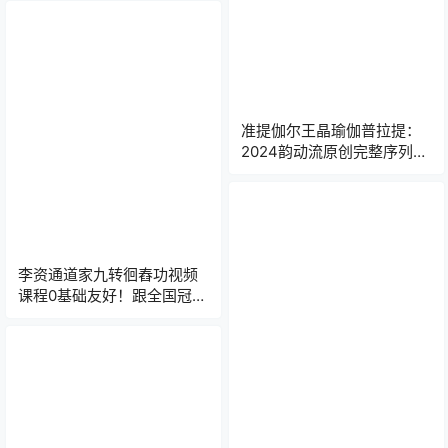
准提伽尔王晶瑜伽普拉提：
2024韵动流原创完整序列大
合集B你的专属韵律健身宝
典！​
李资通道家九转徊舂功视频
课程0基础友好！跟全国冠军
学正源武当太极