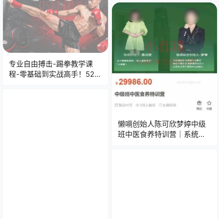
专业自由搏击-踢拳教学课
程-零基础到实战高手！52节
精华课解锁战斗潜能
懒嗝创始人陈可欣梦婷中级
班中医食养特训营｜系统掌
握食疗调理，吃出健康好体
质！