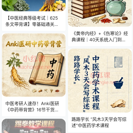
【中医经典等级考试｜625
条文带背课】零基础通关秘
籍，高效备考指南！
《黄帝内经》+《伤寒论》经
典课程｜40天系统入门到进
阶，小白也能学懂中医精
髓！
中医考研人速存！Anki医研
《中药带背营》16节干货视
频，懒人通关秘籍！
路路学长 “风木3天学会写综
述”中医药学术课程