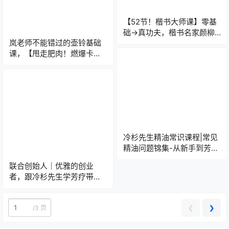
【52节！楷书大师课】零基
础→真功夫，楷书名家颜柳
岚老师不能错过的壶铃基础
欧虞褚一网打尽！​
课，【甩走肥肉！燃爆卡路
里的壶铃魔法课来啦！】
冷杉先生精油常识课程|常见
精油问题锦集-从新手到芳疗
师的必修课
联合创始人｜优雅的创业
者，跟冷杉先生学芳疗带你
实现百万创富梦想
❮
❯
/
3 页