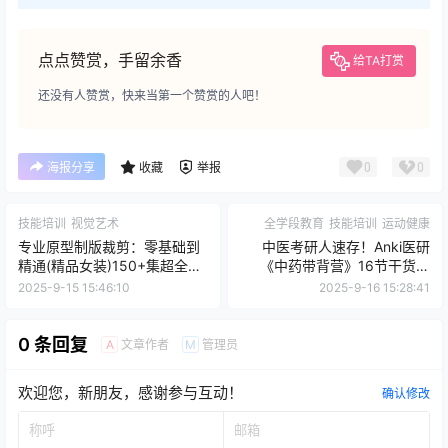
点点赞赏，手留余香
给TA打赏
还没有人赞赏，快来当第一个赞赏的人吧！
0
0
海报分享
收藏
举报
技能培训
视觉艺术
全学段教育
技能培训
运动健康
专业原型制版裁剪：零基础到
中医考研人速存！Anki医研
精通(精品女装)150+集超全系
《中药带背营》16节干货视
统教程，小白也能逆袭专业版
频，懒人通关秘籍！
2025-9-15 15:46:10
2025-9-16 15:28:41
师！
0 条回复
文章作者
管理员
A
M
欢迎您，新朋友，感谢参与互动！
确认修改