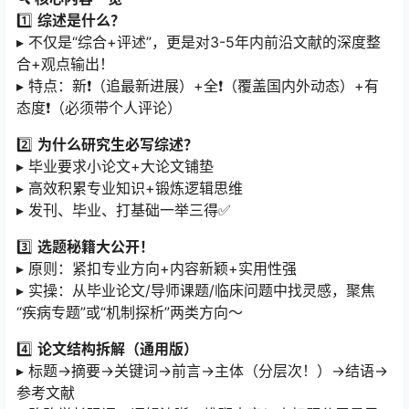
1️⃣ ​
综述是什么？​
▸ 不仅是“综合+评述”，更是对3-5年内前沿文献的深度整
合+观点输出！
▸ 特点：新❗️（追最新进展）+全❗️（覆盖国内外动态）+有
态度❗️（必须带个人评论）
2️⃣ ​
为什么研究生必写综述？​
▸ 毕业要求小论文+大论文铺垫
▸ 高效积累专业知识+锻炼逻辑思维
▸ 发刊、毕业、打基础一举三得✅
3️⃣ ​
选题秘籍大公开！​
▸ 原则：紧扣专业方向+内容新颖+实用性强
▸ 实操：从毕业论文/导师课题/临床问题中找灵感，聚焦
“疾病专题”或“机制探析”两类方向～
4️⃣ ​
论文结构拆解（通用版）​
▸ 标题→摘要→关键词→前言→主体（分层次！）→结语→
参考文献