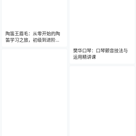
陶笛王眉毛：从零开始的陶
笛学习之旅，初级到进阶吹
响你的音乐梦！
樊华口琴：口琴颤音技法与
运用精讲课