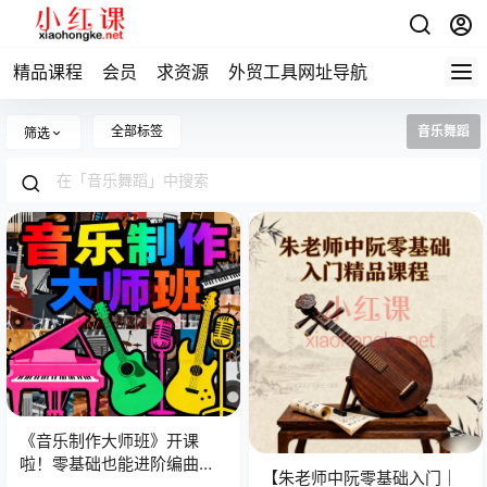
精品课程
会员
求资源
外贸工具网址导航
全部标签
音乐舞蹈
筛选
《音乐制作大师班》开课
啦！零基础也能进阶编曲大
【朱老师中阮零基础入门｜
神