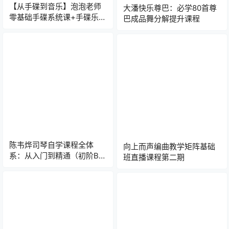
【从手碟到音乐】泡泡老师
大潘快乐尊巴：必学80首尊
零基础手碟系统课+手碟乐理
巴成品舞分解提升课程
+资料
陈韦烨司琴自学课程全体
向上而声编曲教学矩阵基础
系：从入门到精通（初阶B1-
班直播课程第二期
B延伸/中阶i1-i3）