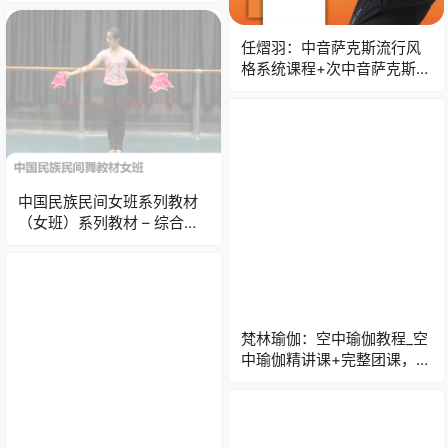
任熠羽：中音萨克斯流行风
格系统课程+次中音萨克斯演
奏系统教程+高音萨克斯-肯
尼基风格教学体系，三合一
中国民族民间女班系列教材
（女班）系列教材 – 综合训
练全集
梵林瑜伽：空中瑜伽教程_空
中瑜伽精讲课+完整团课，
63节精讲开肩美背拉伸塑形
超全教程