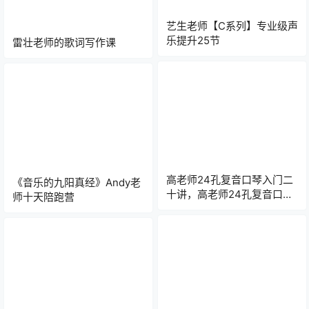
艺生老师【C系列】专业级声
乐提升25节
雷壮老师的歌词写作课
高老师24孔复音口琴入门二
《音乐的九阳真经》Andy老
十讲，高老师24孔复音口琴
师十天陪跑营
入门二十讲