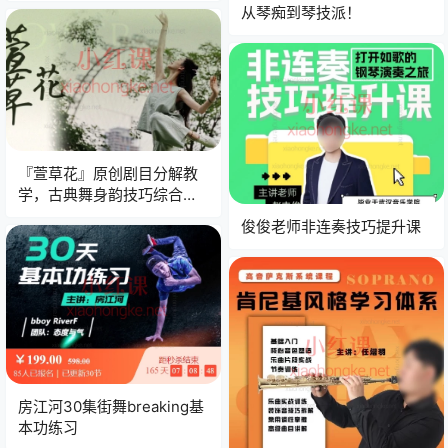
从琴痴到琴技派！
『萱草花』原创剧目分解教
学，古典舞身韵技巧综合剧
目班｜美翻舞台的秘密武
俊俊老师非连奏技巧提升课
器！
房江河30集街舞breaking基
本功练习