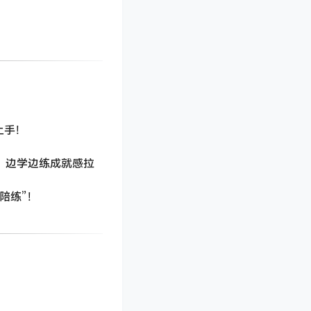
上手！
，边学边练成就感拉
陪练”！