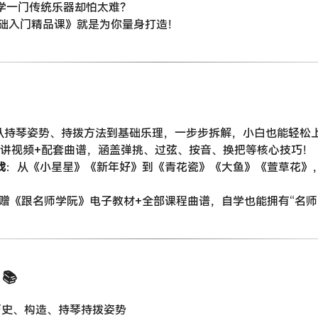
学一门传统乐器却怕太难？
础入门精品课》就是为你量身打造！
：从持琴姿势、持拨方法到基础乐理，一步步拆解，小白也能轻松
节精讲视频+配套曲谱，涵盖弹挑、过弦、按音、换把等核心技巧！
战
​：从《小星星》《新年好》到《青花瓷》《大鱼》《萱草花》
附赠《跟名师学阮》电子教材+全部课程曲谱，自学也能拥有“名师
📚
的历史、构造、持琴持拨姿势