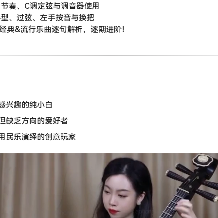
高、节奏、C调定弦与调音器使用
挑手型、过弦、左手按音与换把
0+首经典&流行乐曲逐句解析，逐期进阶！
感兴趣的纯小白
但缺乏方向的爱好者
用民乐演绎的创意玩家