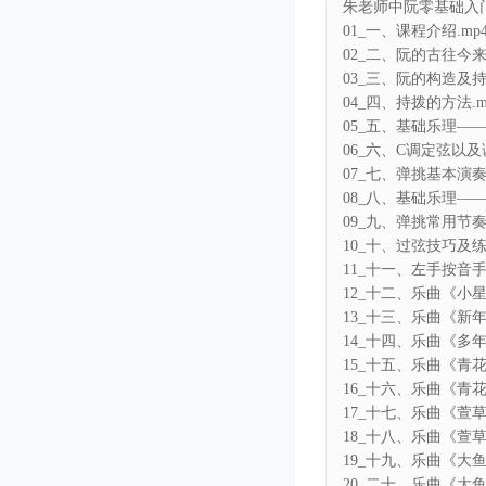
朱老师中阮零基础入
01_一、课程介绍.mp
02_二、阮的古往今来.
03_三、阮的构造及持
04_四、持拨的方法.m
05_五、基础乐理——
06_六、C调定弦以及
07_七、弹挑基本演奏
08_八、基础乐理——
09_九、弹挑常用节奏
10_十、过弦技巧及练习
11_十一、左手按音手
12_十二、乐曲《小星
13_十三、乐曲《新年
14_十四、乐曲《多年
15_十五、乐曲《青花
16_十六、乐曲《青花
17_十七、乐曲《萱草
18_十八、乐曲《萱草
19_十九、乐曲《大鱼
20_二十、乐曲《大鱼