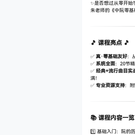
✨是否想过从零开始
朱老师的《中阮零基
🎵 课程亮点 🎵
✅ ​
真·零基础友好
​
✅ ​
系统全面
​：20
✅ ​
经典+流行曲目实
满！
✅ ​
专业资源支持
​：
📚 课程内容一览 
1️⃣ 基础入门：阮