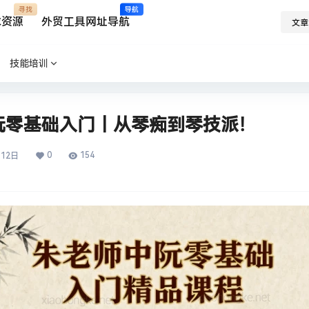
寻找
导航
求资源
外贸工具网址导航
文章
技能培训
阮零基础入门｜从琴痴到琴技派！
0
154
月12日