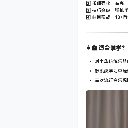
2️⃣ 乐理强化：音
3️⃣ 技巧突破：弹
4️⃣ 曲目实战：1
👩‍🏫 适合谁学？
对中华传统乐器
想系统学习中阮
喜欢流行音乐想