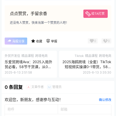
点点赞赏，手留余香
给TA打赏
还没有人赞赏，快来当第一个赞赏的人吧！
0
0
海报分享
收藏
举报
外贸开发信
精品课程
跨境电商
Tiktok
精品课程
跨境电商
乐爱贸跨境Ava：2025入局外
2025海鸥跨境（全套）TikTok
贸必看，58节干货课，从0到
短视频实操课0-1带货，58节
开单全流程打通！
跨境运营+深度原创+变现全攻
2025-6-13 2:51:58
2025-6-13 3:35:30
略
0 条回复
文章作者
管理员
A
M
欢迎您，新朋友，感谢参与互动！
确认修改