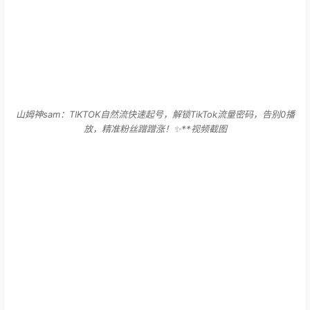
山姆神sam：TIKTOK自然流快速起号，解锁TikTok流量密码，告别0播
放，精准粉丝蹭蹭涨！✨**​视频截图