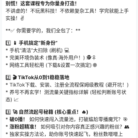
别慌！这套课程专为你量身打造！​
不讲虚的！不玩黑科技！不依赖复杂工具！学完就能上手
实操！✌️
​**✅ 你需要学的，我们全包了：​**​
1️⃣ ​
📱 手机搞定“新身份”​
* 手机“清洁”大扫除 (刷机) 💻
* 完美环境伪装术 (像真·海外用户！) 🕵️♀️
* 网络工具轻松用 (下载&设置一次搞定) 🌐
2️⃣ ​
🎬 TikTok从0到1稳稳落地
* TikTok下载、安装、注册全流程保姆级教程 (避开坑！)
* 养号不再玄学！测流量关键指标详解 (轻松判断账号状
态) 📈
3️⃣ ​
🚀 自然流起号秘籍 (核心重点！🔥)​
* ​
破0播！​
​ 如何快速闯入流量池，打破尴尬零播魔咒？🎯
* ​
涨粉超精准！​
​ 如何吸引对你内容真正感兴趣的粉丝？👥
* 独家实操方法论，助你账号快速起飞，粉丝数噌噌上