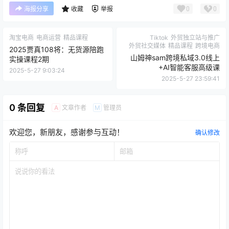
温馨提示：如遇到下载链接失效、支付问题、版权等问
题！请您站内私信客服或者发邮
件:kefu114@Outlook.com，客服第一时间看到您的信息
必回，不负信赖，始终守候！！！如果您未能收到回复信
息，有可能在垃圾信箱里面哦~
点点赞赏，手留余香
给TA打赏
还没有人赞赏，快来当第一个赞赏的人吧！
0
0
海报分享
收藏
举报
淘宝电商
电商运营
精品课程
Tiktok
外贸独立站与推广