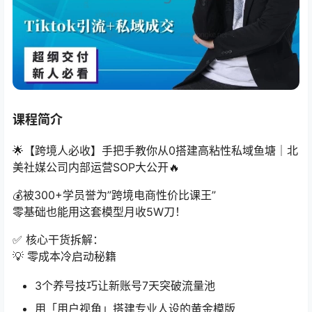
课程简介
🌟【跨境人必收】手把手教你从0搭建高粘性私域鱼塘｜北
美社媒公司内部运营SOP大公开🔥
💰被300+学员誉为”跨境电商性价比课王”
零基础也能用这套模型月收5W刀！
✅ 核心干货拆解：
💡 零成本冷启动秘籍
3个养号技巧让新账号7天突破流量池
用「用户视角」搭建专业人设的黄金模版