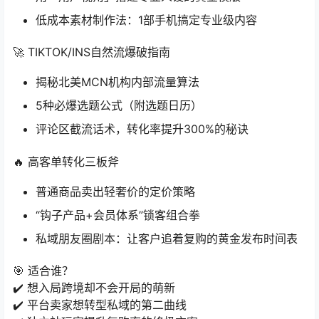
低成本素材制作法：1部手机搞定专业级内容
🚀 TIKTOK/INS自然流爆破指南
揭秘北美MCN机构内部流量算法
5种必爆选题公式（附选题日历）
评论区截流话术，转化率提升300%的秘诀
🔥 高客单转化三板斧
普通商品卖出轻奢价的定价策略
“钩子产品+会员体系”锁客组合拳
私域朋友圈剧本：让客户追着复购的黄金发布时间表
🎯 适合谁？
✔️ 想入局跨境却不会开局的萌新
✔️ 平台卖家想转型私域的第二曲线