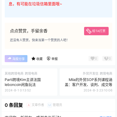
息，有可能在垃圾信箱里面哦~
点点赞赏，手留余香
给TA打赏
还没有人赞赏，快来当第一个赞赏的人吧！
0
0
海报分享
收藏
举报
其他跨境电商
跨境电商
外贸开发信
跨境电商
Parti跨境Kim主讲法国
Mila的外贸SOP系列课程涵
leboncoin闲鱼玩法
盖：客户开发、谈判、成交等
2024-8-1 0:13:52
2024-8-3 23:10:06
0 条回复
文章作者
管理员
A
M