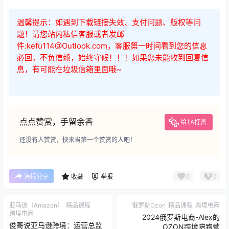
温馨提示：如遇到下载链接失效、支付问题、版权等问
题！请您站内私信客服或者发邮
件:kefu114@Outlook.com，客服第一时间看到您的信息
必回，不负信赖，始终守候！！！如果您未能收到回复信
息，有可能在垃圾信箱里面哦~
点点赞赏，手留余香
给TA打赏
还没有人赞赏，快来当第一个赞赏的人吧！
0
0
海报分享
收藏
举报
亚马逊（Amazon）
精品课程
俄罗斯Ozon
精品课程
跨境电商
跨境电商
2024俄罗斯电商-Alex的
俊哥说亚马逊跨境：运营总监
OZON跨境陪跑营