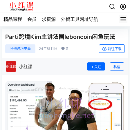
精品课程
会员
求资源
外贸工具网址导航
Parti跨境Kim主讲法国leboncoin闲鱼玩法
0
其他跨境电商
24年8月1日
前往下载
小红课
关注
私信