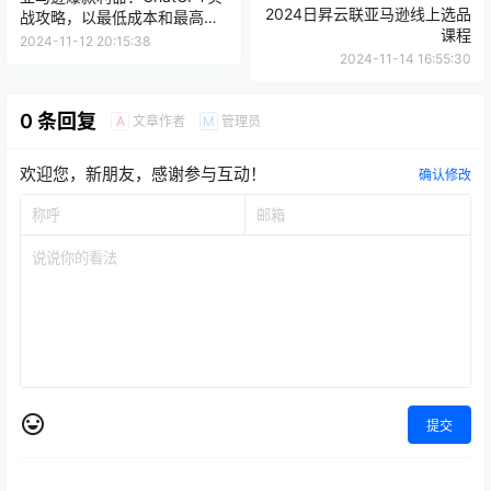
亚马逊（Amazon）
跨境电商
亚马逊（Amazon）
精品课程
跨境电商
亚马逊爆款利器：ChatGPT实
2024日昇云联亚马逊线上选品
战攻略，以最低成本和最高效
课程
率打造BS爆品
2024-11-12 20:15:38
2024-11-14 16:55:30
0 条回复
文章作者
管理员
A
M
欢迎您，新朋友，感谢参与互动！
确认修改