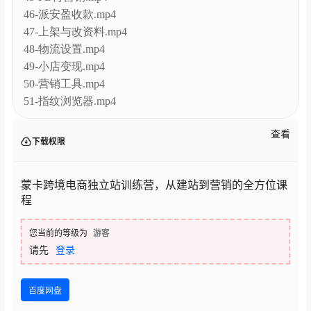
43-像素追踪更新补充-数据集.mp4
44-自动广告优化创建.mp4
45-FB再营销.mp4
46-派安盈收款.mp4
47-上架与改资料.mp4
48-物流设置.mp4
49-小店变现.mp4
50-营销工具.mp4
51-指纹浏览器.mp4
查看
下载权限
蒙卡跨境电商独立站训练营，从建站到营销的全方位课
程
您当前的等级为
游客
请先
登录