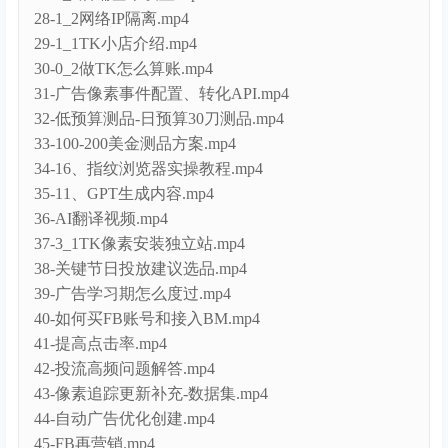
25-1_7TK达人建联.mp4
26-2_4广告开户和链接小店投放.mp4
27-1_4店铺基本设置.mp4
28-1_2网络IP隔离.mp4
29-1_1TK小店介绍.mp4
30-0_2做TK怎么算账.mp4
31-广告像素事件配置、转化API.mp4
32-低预算测品-日预算30刀测品.mp4
33-100-200美金测品方案.mp4
34-16、指纹浏览器实操教程.mp4
35-11、GPT生成内容.mp4
36-AI翻译视频.mp4
37-3_1TK像素安装独立站.mp4
38-关键节日投放建议选品.mp4
39-广告学习期怎么度过.mp4
40-如何买FB账号和接入BM.mp4
41-提高点击率.mp4
42-投流高频问题解答.mp4