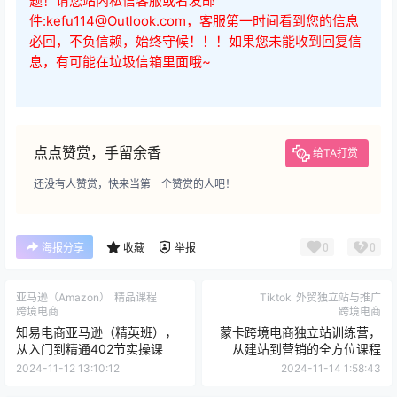
题！请您站内私信客服或者发邮
件:kefu114@Outlook.com，客服第一时间看到您的信息
必回，不负信赖，始终守候！！！如果您未能收到回复信
息，有可能在垃圾信箱里面哦~
点点赞赏，手留余香
给TA打赏
还没有人赞赏，快来当第一个赞赏的人吧！
0
0
海报分享
收藏
举报
亚马逊（Amazon）
精品课程
Tiktok
外贸独立站与推广
跨境电商
跨境电商
知易电商亚马逊（精英班），
蒙卡跨境电商独立站训练营，
从入门到精通402节实操课
从建站到营销的全方位课程
2024-11-12 13:10:12
2024-11-14 1:58:43