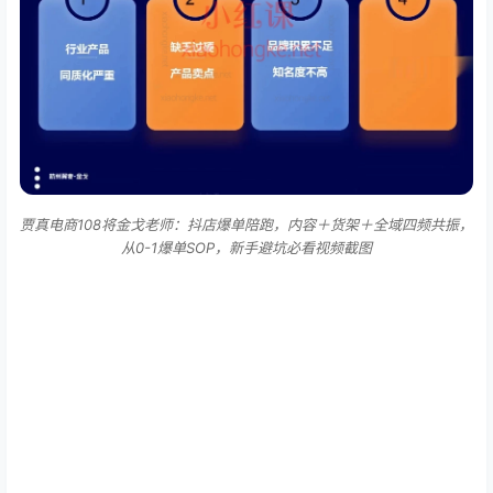
贾真电商108将金戈老师：抖店爆单陪跑，内容＋货架＋全域四频共振，
从0-1爆单SOP，新手避坑必看视频截图