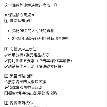
这份课程彻底解决你的痛点！👇
🌟课程核心亮点🌟
1️⃣ 破除认知误区
揭秘95%的人亏钱的真相
2025年新版商品卡5种玩法全解析
2️⃣ 实操SOP三步法
✔️市场分析+选品定品技巧
✔️内功优化五要素（点击率/转化率翻倍）
✔️动销操作三步法（快速破零秘籍）
3️⃣ 流量爆破指南
🔍搜索流量四大板块实操
🎯猜你喜欢防截流玩法
🪟橱窗/活动/溢出流量终极攻略
4️⃣ 内容电商核心