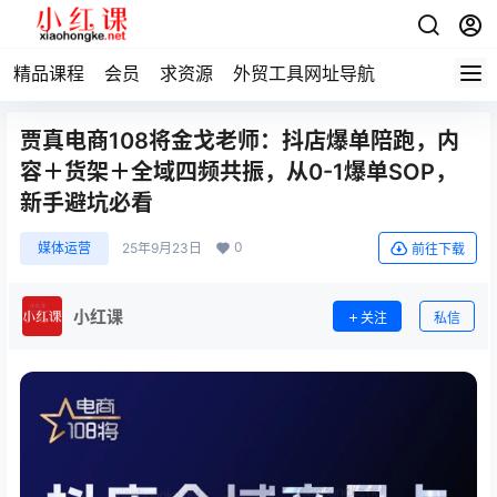
精品课程
会员
求资源
外贸工具网址导航
贾真电商108将金戈老师：抖店爆单陪跑，内
容＋货架＋全域四频共振，从0-1爆单SOP，
新手避坑必看
0
媒体运营
25年9月23日
前往下载
小红课
关注
私信