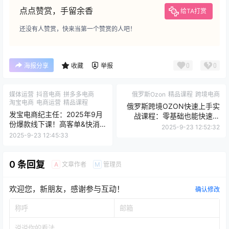
点点赞赏，手留余香
给TA打赏
还没有人赞赏，快来当第一个赞赏的人吧！
0
0
海报分享
收藏
举报
媒体运营
抖音电商
拼多多电商
俄罗斯Ozon
精品课程
跨境电商
淘宝电商
电商运营
精品课程
俄罗斯跨境OZON快速上手实
发宝电商纪主任：2025年9月
战课程：零基础也能快速上
份爆款线下课！高客单&快消
手！
2025-9-23 12:52:32
品都适用，双计划协同引爆
2025-9-23 12:45:33
ROI！
0 条回复
文章作者
管理员
A
M
欢迎您，新朋友，感谢参与互动！
确认修改