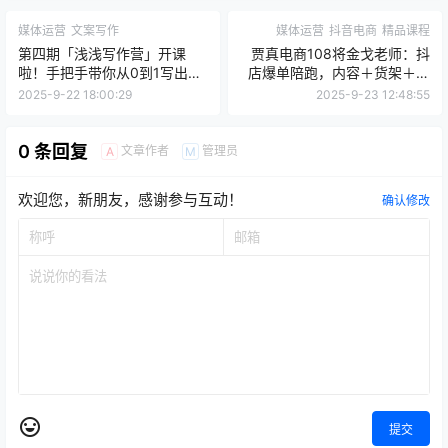
媒体运营
文案写作
媒体运营
抖音电商
精品课程
第四期「浅浅写作营」开课
贾真电商108将金戈老师：抖
啦！手把手带你从0到1写出高
店爆单陪跑，内容＋货架＋全
级感文章
域四频共振，从0-1爆单
2025-9-22 18:00:29
2025-9-23 12:48:55
SOP，新手避坑必看
0 条回复
文章作者
管理员
A
M
欢迎您，新朋友，感谢参与互动！
确认修改
提交