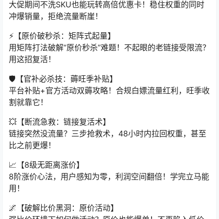
大促期间不洗SKU也能玩转高倍优惠卡！稳住权重的同时
冲爆销量，拒绝流量断崖！
⚡️【原价破秒杀：矩阵式起量】
用矩阵打法破解“原价秒杀”难题！不起眼的老链接受限流？
用这招复活！
🛡️【官补必杀技：薅旺季补贴】
平台补贴+官方活动双薅攻略！合规白嫖流量红利，旺季收
割就靠它！
💥【断流急救：链接复活术】
链接突然没流量？三步抢救术，48小时内拉回权重，甚至
比之前更爆！
📈【8级无距离涨价】
8阶涨价心法，用户感知为零，利润空间翻倍！学完立马能
用！
🌌【破解比价黑洞：原价活动】