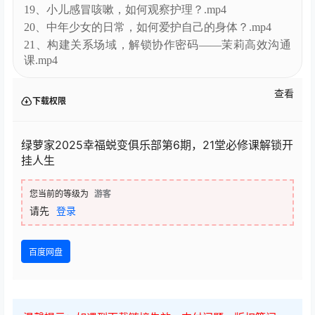
到自由（四）.mp4
18、锦囊8——如何创造自己热爱的天赋工作：从生存
到自由（五）.mp4
19、小儿感冒咳嗽，如何观察护理？.mp4
20、中年少女的日常，如何爱护自己的身体？.mp4
21、构建关系场域，解锁协作密码——茉莉高效沟通
课.mp4
查看
下载权限
绿萝家2025幸福蜕变俱乐部第6期，21堂必修课解锁开
挂人生
您当前的等级为
游客
请先
登录
百度网盘