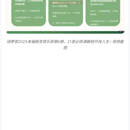
绿萝家2025幸福蜕变俱乐部第6期，21堂必修课解锁开挂人生✨视频截
图