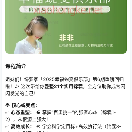
课程简介
姐妹们！绿萝家「2025幸福蜕变俱乐部」第6期重磅回归
啦！🎉 这次带给你
整整21个实用锦囊
，全方位助你成为闪
闪发光的自己！
🌟 ​
核心蜕变点：​
✅ ​
心态重塑：​
​ 🧠 掌握“百里挑一”的强者心态（锦囊1-
2），从根源上强大！
✅ ​
高效成长：​
​ 🎯 学会科学定目标+高效执行法（锦囊3-