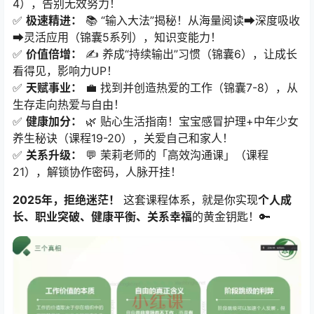
4），告别无效努力！
✅ ​
极速精进：​
​ 📚 “输入大法”揭秘！从海量阅读➡️深度吸收
➡️灵活应用（锦囊5系列），知识变能力！
✅ ​
价值倍增：​
​ ✍️ 养成“持续输出”习惯（锦囊6），让成长
看得见，影响力UP！
✅ ​
天赋事业：​
​ 💼 找到并创造热爱的工作（锦囊7-8），从
生存走向热爱与自由！
✅ ​
健康加分：​
​ 🌿 贴心生活指南！宝宝感冒护理+中年少女
养生秘诀（课程19-20），关爱自己和家人！
✅ ​
关系升级：​
​ 💬 茉莉老师的「高效沟通课」（课程
21），解锁协作密码，人脉开挂！
2025年，拒绝迷茫！​
​ 这套课程体系，就是你实现
个人成
长、职业突破、健康平衡、关系幸福
的黄金钥匙！🔑