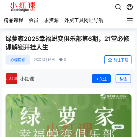
精品课程
会员
求资源
外贸工具网址导航
绿萝家2025幸福蜕变俱乐部第6期，21堂必修
课解锁开挂人生
0
心理情感
25年6月15日
前往下载
小红课
关注
私信