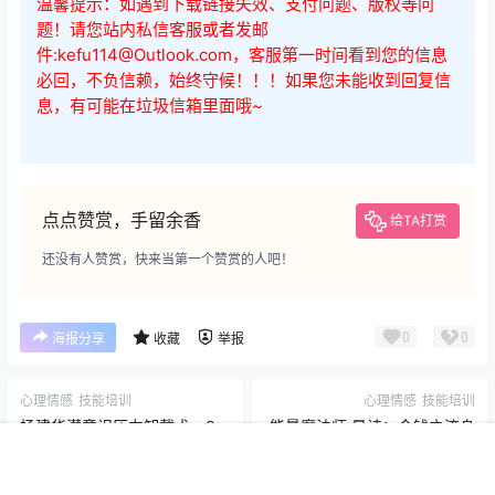
温馨提示：如遇到下载链接失效、支付问题、版权等问
题！请您站内私信客服或者发邮
件:kefu114@Outlook.com，客服第一时间看到您的信息
必回，不负信赖，始终守候！！！如果您未能收到回复信
息，有可能在垃圾信箱里面哦~
点点赞赏，手留余香
给TA打赏
还没有人赞赏，快来当第一个赞赏的人吧！
0
0
海报分享
收藏
举报
首页
开通会员
菜单
我的
心理情感
技能培训
心理情感
技能培训
杨建华潜意识压力卸载术，0
能量魔法师·曼诗：金钱之流身