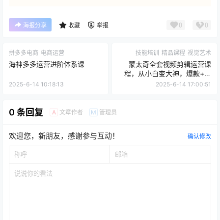
0
0
海报分享
收藏
举报
拼多多电商
电商运营
技能培训
精品课程
视觉艺术
海神多多运营进阶体系课
蒙太奇全套视频剪辑运营课
程，从小白变大神，爆款+涨
粉+变现一手掌握！​
2025-6-14 10:18:13
2025-6-14 17:00:51
0 条回复
文章作者
管理员
A
M
欢迎您，新朋友，感谢参与互动！
确认修改