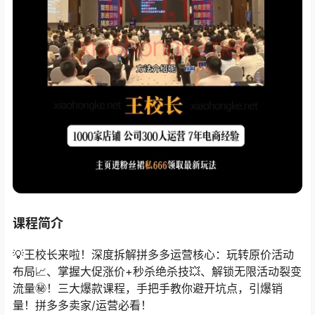
课程简介
💡王校长来啦！深度拆解拼多多运营核心：玩转原价活动
布局📈、掌握大促涨价+秒杀绝杀技💥、解锁无限活动裂变
流量㊙️！三大爆款课程，手把手教你避开坑点，引爆销
量！拼多多卖家/运营必看！