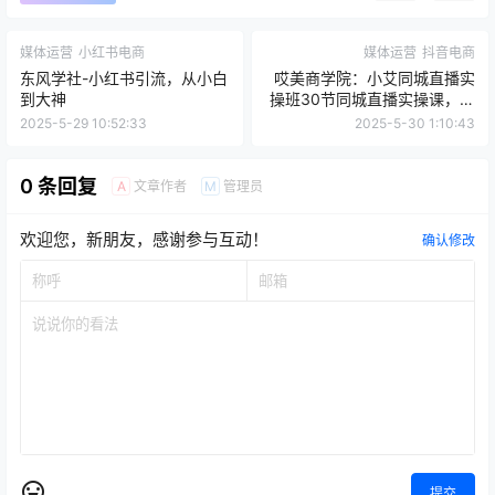
媒体运营
小红书电商
媒体运营
抖音电商
东风学社-小红书引流，从小白
哎美商学院：小艾同城直播实
到大神
操班30节同城直播实操课，手
把手教你引爆本地流量，直播
2025-5-29 10:52:33
2025-5-30 1:10:43
间轻松爆单！
0 条回复
文章作者
管理员
A
M
欢迎您，新朋友，感谢参与互动！
确认修改
提交