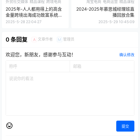
外贸社交媒体
精品课程
跨境电商
淘宝电商
电商运营
精品课程
2025年-人人都用得上的高含
2024-2025年慕思城经理班直
金量跨境出海成功致富系统课
播回放合集
程，手把手带你玩转全球财富
2025-5-28 22:04:27
2025-5-29 10:45:09
密码
0 条回复
文章作者
管理员
A
M
欢迎您，新朋友，感谢参与互动！
确认修改
提交