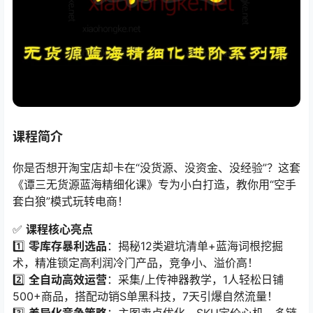
课程简介
你是否想开淘宝店却卡在“没货源、没资金、没经验”？这套
《谭三无货源蓝海精细化课》专为小白打造，教你用“空手
套白狼”模式玩转电商！
✅ ​
课程核心亮点
1️⃣ ​
零库存暴利选品
​：揭秘12类避坑清单+蓝海词根挖掘
术，精准锁定高利润冷门产品，竞争小、溢价高！
2️⃣ ​
全自动高效运营
​：采集/上传神器教学，1人轻松日铺
500+商品，搭配动销S单黑科技，7天引爆自然流量！