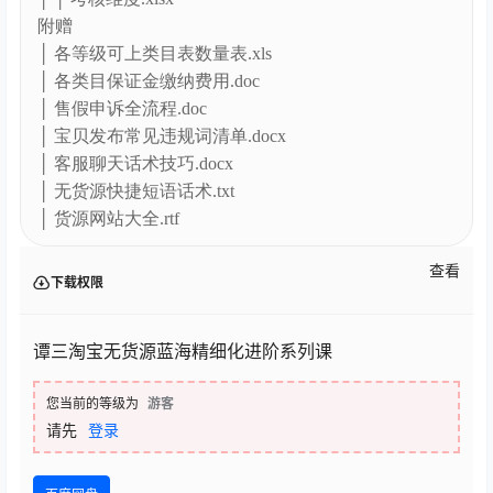
附赠
│ 各等级可上类目表数量表.xls
│ 各类目保证金缴纳费用.doc
│ 售假申诉全流程.doc
│ 宝贝发布常见违规词清单.docx
│ 客服聊天话术技巧.docx
│ 无货源快捷短语话术.txt
│ 货源网站大全.rtf
查看
下载权限
谭三淘宝无货源蓝海精细化进阶系列课
您当前的等级为
游客
请先
登录