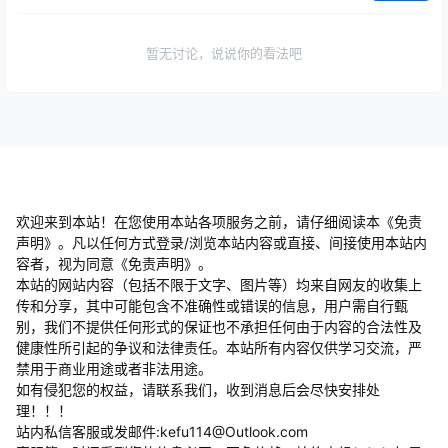
AI人工智能
媒体运营
技能培训
心理情感
技能培训
抖音电商
2024深度解读数字与花色完整
2025姜戈AI自媒体风口掘金
版
课，低粉高变现攻略+剪映全
2025-5-21 20:17:07
教学
2025-5-21 19:08:13
0 条回复
文章作者
管理员
A
M
欢迎您，新朋友，感谢参与互动！
确认修改
提交