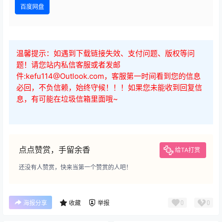
2、瑜伽情绪疗愈：呼吸中的正念练习.mp4
3、瑜伽情绪疗愈：看见自己的情绪.mp4
4、瑜伽情绪疗愈：接纳自己的情绪.mp4
5、瑜伽情绪疗愈：与情绪共处.mp4
6、瑜伽情绪疗愈：打开情绪开关.mp4
7、瑜伽情绪疗愈：看见自己的想法.mp4
8、情绪疗愈瑜伽：应对自己的想法.mp4
9、情绪疗愈瑜伽：给自己赋能.mp4
查看
下载权限
漫歌瑜伽疗愈空间-情绪疗愈
您当前的等级为
游客
请先
登录