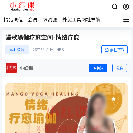
精品课程
会员
求资源
外贸工具网址导航
漫歌瑜伽疗愈空间-情绪疗愈
0
心理情感
25年5月21日
前往下载
小红课
关注
私信