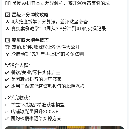
👉🏻 美团vs抖音本质差异解析，避开90%商家踩的坑
2️⃣ ​
星级评分冲榜攻略
🌟 4大维度拆解评分算法，差评救星必备！
🌟 真实案例教学：3周从3.8分冲到4.9的实操记录
3️⃣ ​
霸屏四大榜单技巧
🏆 热销/好评/收藏榜上榜条件大公开
💡 冷启动期”先升星再上榜”的黄金法则
💡适合人群：
✔️ 餐饮/美业/零售实体店主
✔️ 美团转战抖音的迷茫商家
✔️ 想用自然流代替烧钱投流的聪明老板
🎁学完收获：
✅ 掌握”人找店”精准获客模型
✅ 店铺曝光量提升200%+
✅ 团购核销率翻倍实操方案