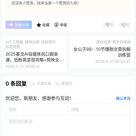
还没有人赞赏，快来当第一个赞赏的人吧！
0
0
海报分享
收藏
举报
AI人工智能
媒体运营
技能培训
媒体运营
知乎自媒体
抖音电商
女公子99：10节爆款文章拆解
2025姜戈AI自媒体风口掘金
训练营
课，低粉高变现攻略+剪映全
2025-5-21 20:34:47
教学
2025-5-21 19:08:13
0 条回复
文章作者
管理员
A
M
欢迎您，新朋友，感谢参与互动！
确认修改