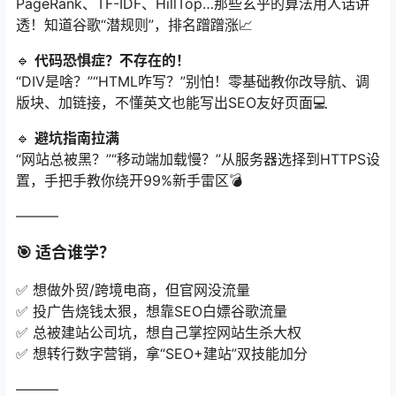
PageRank、TF-IDF、HillTop…那些玄乎的算法用人话讲
透！知道谷歌“潜规则”，排名蹭蹭涨📈
🔹 ​
代码恐惧症？不存在的！​
“DIV是啥？”“HTML咋写？”别怕！零基础教你改导航、调
版块、加链接，不懂英文也能写出SEO友好页面💻
🔹 ​
避坑指南拉满
“网站总被黑？”“移动端加载慢？”从服务器选择到HTTPS设
置，手把手教你绕开99%新手雷区💣
———
🎯 ​
适合谁学？​
✅ 想做外贸/跨境电商，但官网没流量
✅ 投广告烧钱太狠，想靠SEO白嫖谷歌流量
✅ 总被建站公司坑，想自己掌控网站生杀大权
✅ 想转行数字营销，拿“SEO+建站”双技能加分
———