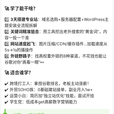
🚀 ​
学了能干啥？​
1️⃣ ​
3天搭建专业站
​：域名选购+服务器配置+WordPress主
题安装全流程拆解
2️⃣ ​
关键词精准狙击
​：用工具挖出老外搜索的“黄金词”，内
容一投一个准
3️⃣ ​
网站速度起飞
​：图片压缩/CDN/缓存插件…加载速度从
5s→1s的骚操作
4️⃣ ​
外链野路子
​：找高权重外链的8种渠道，不花钱也能让
谷歌对你“高看一眼”👀
🚀 ​
适合谁学？​
✔️ 跨境打工人：拿捏谷歌排名，老板主动涨薪！
✔️ 外贸SOHO族：0基础建站接单，副业月入1w+
✔️ 运营小白：简历加“独立站优化”技能，面试开挂
✔️ 学生党：低成本get高薪数字营销能力