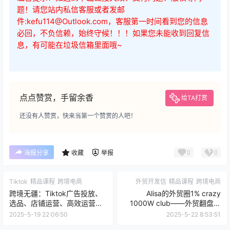
题！请您站内私信客服或者发邮
件:kefu114@Outlook.com，客服第一时间看到您的信息
必回，不负信赖，始终守候！！！如果您未能收到回复信
息，有可能在垃圾信箱里面哦~
点点赞赏，手留余香
给TA打赏
还没有人赞赏，快来当第一个赞赏的人吧！
0
0
海报分享
收藏
举报
Tiktok
精品课程
跨境电商
外贸开发信
精品课程
跨境电商
跨境无疆：Tiktok广告投放、
Alisa的外贸圈1% crazy
选品、店铺运营、高效运营，
1000W club——外贸翻盘路
从入门到精通合集
径
2025-5-19 22:06:50
2025-5-22 8:53:51