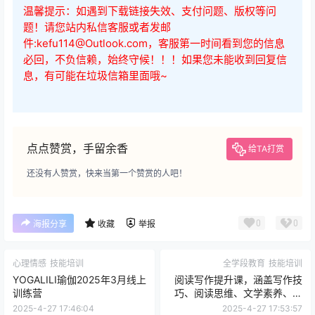
温馨提示：如遇到下载链接失效、支付问题、版权等问
题！请您站内私信客服或者发邮
件:kefu114@Outlook.com，客服第一时间看到您的信息
必回，不负信赖，始终守候！！！如果您未能收到回复信
息，有可能在垃圾信箱里面哦~
点点赞赏，手留余香
给TA打赏
还没有人赞赏，快来当第一个赞赏的人吧！
0
0
海报分享
收藏
举报
心理情感
技能培训
全学段教育
技能培训
YOGALILI瑜伽2025年3月线上
阅读写作提升课，涵盖写作技
训练营
巧、阅读思维、文学素养、名
著精读、素材积累五大核心模
2025-4-27 17:46:04
2025-4-27 17:53:57