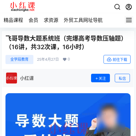
精品课程
会员
求资源
外贸工具网址导航
飞哥导数大题系统班（完爆高考导数压轴题）
（16讲，共32次课，16小时）
0
全学段教育
25年4月27日
前往下载
小红课
关注
私信