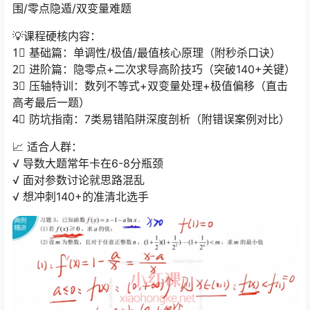
围/零点隐遁/双变量难题
💡课程硬核内容：
1⃣ 基础篇：单调性/极值/最值核心原理（附秒杀口诀）
2⃣ 进阶篇：隐零点+二次求导高阶技巧（突破140+关键）
3⃣ 压轴特训：数列不等式+双变量处理+极值偏移（直击
高考最后一题）
4⃣ 防坑指南：7类易错陷阱深度剖析（附错误案例对比）
📈 适合人群：
√ 导数大题常年卡在6-8分瓶颈
√ 面对参数讨论就思路混乱
√ 想冲刺140+的准清北选手