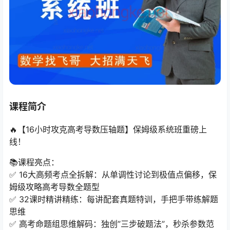
课程简介
🔥【16小时攻克高考导数压轴题】保姆级系统班重磅上
线！
📚课程亮点：
✅ 16大高频考点全拆解：从单调性讨论到极值点偏移，保
姆级攻略高考导数全题型
✅ 32课时精讲精练：每讲配套真题特训，手把手带练解题
思维
✅ 高考命题组思维解码：独创”三步破题法”，秒杀参数范