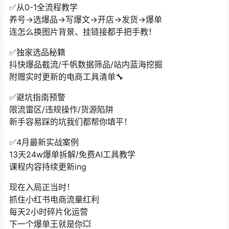
✅从0-1全流程教学
养号→选爆品→写爆文→开店→发货→爆单
连怎么换图片背景、挂链接都手把手教！
✅独家选品秘籍
抖快爆品截流/千帆数据筛品/站内蓝海挖掘
附赠实时更新的电商工具清单🔧
✅避坑指南预警
限流雷区/违规操作/货源陷阱
新手容易踩的坑我们都帮你填平！
✅4月最新实战案例
13天24w爆单拆解/免费AI工具教学
课程内容持续更新ing
现在入局正当时！
抓住小红书电商流量红利
每天2小时碎片化运营
下一个爆单王就是你💥