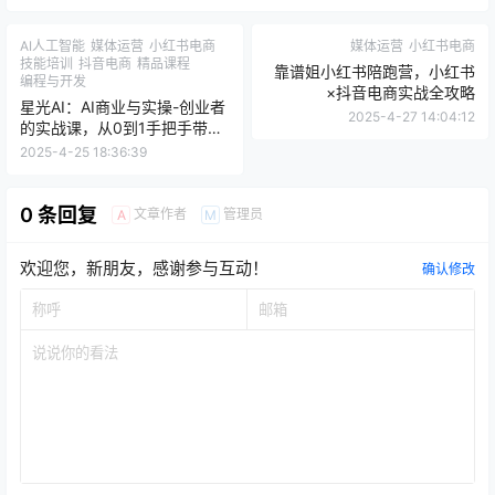
AI人工智能
媒体运营
小红书电商
媒体运营
小红书电商
技能培训
抖音电商
精品课程
靠谱姐小红书陪跑营，小红书
编程与开发
×抖音电商实战全攻略
星光AI：AI商业与实操-创业者
2025-4-27 14:04:12
的实战课，从0到1手把手带你
玩转AI商业变现
2025-4-25 18:36:39
0 条回复
文章作者
管理员
A
M
欢迎您，新朋友，感谢参与互动！
确认修改