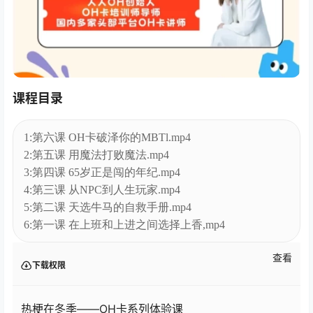
课程目录
1:第六课 OH卡破泽你的MBTl.mp4
2:第五课 用魔法打败魔法.mp4
3:第四课 65岁正是闯的年纪.mp4
4:第三课 从NPC到人生玩家.mp4
5:第二课 天选牛马的自救手册.mp4
6:第一课 在上班和上进之间选择上香,mp4
查看
下载权限
热梗在冬季——OH卡系列体验课