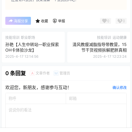
0
0
海报分享
收藏
举报
技能培训
职业职场
技能培训
运动健康
孙艳【人生中转站—职业探索
清风教瘦减脂指导带教营，15
OH卡体验沙龙】
节干货视频拆解肥胖真相
2025-4-17 12:14:56
2025-4-17 12:23:24
0 条回复
文章作者
管理员
A
M
欢迎您，新朋友，感谢参与互动！
确认修改