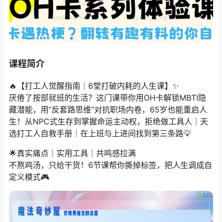
课程简介
🔥【打工人觉醒指南｜6堂打破内耗的人生课】✨
厌倦了按部就班的生活？这门课带你用OH卡解锁MBTI隐
藏潜能，用“反套路思维”对抗职场内卷，65岁也能重启人
生！从NPC式生存到掌握命运主动权，拒绝做工具人｜天
选打工人自救手册｜在上班与上进间找到第三条路💡
🌟真实痛点｜实用工具｜共鸣感拉满
不熬鸡汤，只给干货！6节课帮你撕掉标签，把人生调成自
定义模式🎮