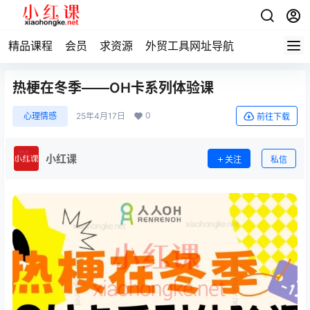
精品课程
会员
求资源
外贸工具网址导航
热梗在冬季——OH卡系列体验课
0
心理情感
25年4月17日
前往下载
小红课
关注
私信