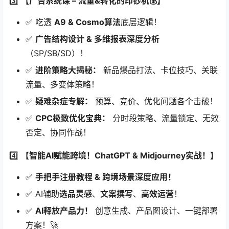
✅ ​
11招产品差异化秘技
，让你赢在起跑线！
✅ ​
蓝海产品定位策略
​ & ​
非标品开发模型
深度拆解！
✅ ​
实操为王！​
​ 艺术、汽配、母婴、个护、家居等
8大
核心类目
​ 逐一实战选品演示！（更新至2025.6月）
✅ ​
数据化选品报告
制作流程详解！
2️⃣ ​
​【亚马逊基础 & 高阶运营 一步到位！】​
✅ ​
零基础扫盲：​
​ 后台操作、Listing上传、FBA发货、
A+制作、促销设置、客服Case…统统搞定！
✅ ​
关键词体系搭建 & 高转化Listing精炼术
​：爆款标
题、五点、图片、视频、A+、品牌故事全攻略！
✅ ​
品牌力量觉醒：​
​ 旗舰店搭建、品牌功能应用、Post
运营！
3️⃣ ​
​【广告系统课 – 流量&转化的印钞机💰】​