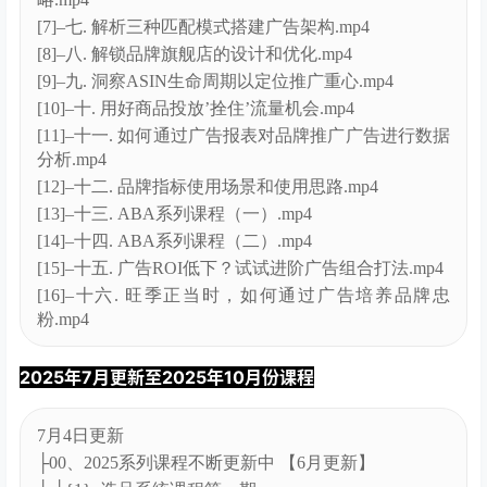
2025年9月2日更新
000、亚马逊广告专题课程【9月更新】
[1]–一. 新品广告曝光低的破局策略+关键词词库搭建
+AI工具高效打造.mp4
[2]–二. 解读广告数据报表优化关键词 +分层级优化关
键词+基于站点流.mp4
[3]–三. 靶向攻防实战3C家居宠物爆品定向ASIN广告拆
解+鼠标x面.mp4
[4]–四. 新品推广思路-2周内上新品榜-家居类目案
例.mp4
[5]–五. 案例解析-低竞价也能轻松占据搜索结果首页顶
部的四种方法.mp4
[6]–六. 淡季维稳与旺季爆破亚马逊广告全年优化策
略.mp4