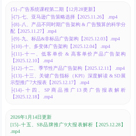
品升级灵感 .mp4
[15]–十五、选品到定品全流程实操案例 .mp4
[16]–十六、产品开发创新思路：功能型产品&实用型
产品&装饰型产品 .mp4
[17]–十七、构建非标品开发模型和创新路径（案例拆
解） .mp4
[18]–十八、蓝海产品的定位结构和策略 .mp4
[19]–十九、买家不同时段选品方向.mp4
{5}–广告系统课程第二期【11月26更新】
[1]–一、打造优质LISTING-运营的灵魂（上） .mp4
[2]–二、打造优质LISTING-运营的灵魂（下） .mp4
[3]–三、亚马逊广告基础知识详解（上） .mp4
[4]–四、亚马逊广告基础知识详解（下）.mp4
[5]–五、亚马逊A9算法&新算法Cosmo全解析.mp4
[6]–六、选品的四大途径（1） .mp4