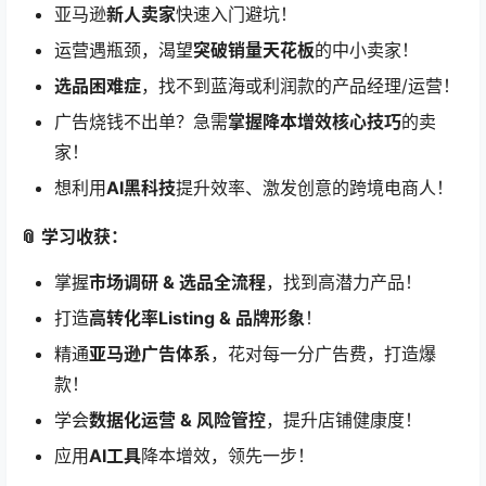
🚀 课程体系超强大：​
选品专家阵容：​
​ JOHN老师（爆款选品逻辑）、
Henry老师（选品选择术）、Regan老师（精细化选
品）、Jack老师（数据化选品与风险）
广告大神授课：​
​ JOHN老师（底层逻辑/架构）、
Henry老师（广告计算题）、Jack老师（数据化投放/
活动策略）、Regan老师（爆款打法/优化诊断）
基础 & 高阶全覆盖：​
​ 亚马逊概念、规则、物流、客
服、团队搭建、绩效优化、竞品分析、站内外引流…
系统性学习！
持续更新保障：​
​ 课程紧跟2025亚马逊最新政策与玩
法！(如2025.7月更新提醒)
🎯 适合人群：​
亚马逊
新人卖家
快速入门避坑！