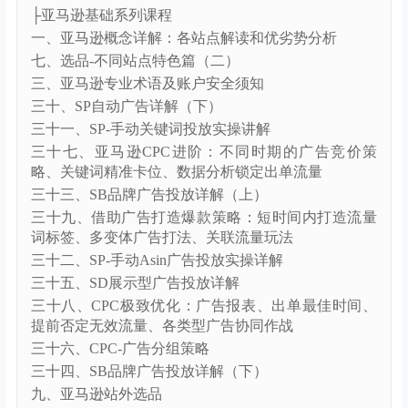
[8]–九、数据选品法的论证结合.mp4
[9]–十、产品如何做差异化及选品表格制作实操.mp4
│ ├{9}–广告课程（四）【25年1月更新】
[1]–一、如何写一个高转化率的Listing.mp4
[2]–二、亚马逊广告底层逻辑、广告的类型、原则、广
告算法的逻辑、免费流(005812).mp4
[3]–三、关键词运营体系.mp4
[4]–四、广告基础知识详解.mp4
[5]–五、深刻理解广告目的和广告作用.mp4
[6]–六、合理设计广告结构.mp4
[7]–七、广告中常见的错误.mp4
[8]–八、进阶型广告打法策略.mp4
[9]–九、广告报表的实操分析.mp4
2023-2024年度
毕方跨境
├亚马逊基础系列课程