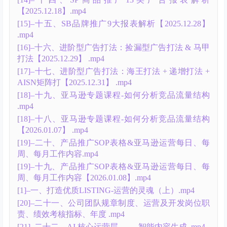
[1]–一、选品前言警示-降低试错成本.mp4
[20]–二十、AI驱动下的亚马逊智能选品应用策略 .mp4
[2]–二、选品三步排除法：快速锁定选品方向.mp4
[3]–三、侵权类型解读及部分产品所需认证.mp4
[4]–四、选品十大维度解析（上）.mp4
[5]–五、选品十大维度解析（下）.mp4
[6]–六、亚马逊四大广告类型深度拆解.mp4
[7]–七、选品的四大途径（2）.mp4
[8]–八、选品的四大途径（3） .mp4
[9]–九、选品的四大途径（4） .mp4
├{5}–广告系统课程第二期【26年3月更新】
[10]–十、多变体广告架构【2025.12.04】 .mp4
[11]–十一、低客单价 & 高客单价产品广告架构
【2025.12.10】 .mp4
[12]–十二、季节性产品广告架构【2025.12.11】 .mp4
[13]–十三、关键广告指标（KPI）深度解读 & SD展示
型推广7大报表【2025.12.17】.mp4
[14]–十四、SP商品推广13类广告报表解析