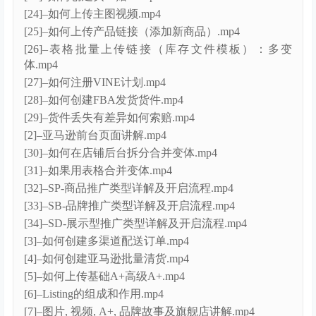
[9]–九、10种最实用的选品方式.mp4
│ ├{2}–基础系列课程
[10]–如何发布帖子（Post）.mp4
[11]–如何提报LDBD促销活动.mp4
[12]–如何上传品牌故事.mp4
[13]–亚马逊优惠券怎么设置？.mp4
[14]–如何搭建品牌旗舰店.mp4
[15]–如何创建购买折扣.mp4
[16]–如何创建社交媒体促销代码.mp4
[17]–如何开CASE.mp4
[18]–如何开启Prime专享折扣.mp4
[19]–UPC豁免操作流程.mp4
[1]–如何上传基础A+页面–演示.mp4
[20]–亚马逊店铺后台常用板块介绍.mp4
[21]–关键词的分类及收集方法.mp4
[22]–Listing撰写及类目节点的选择.mp4
[23]–如何创建买一赠一.mp4