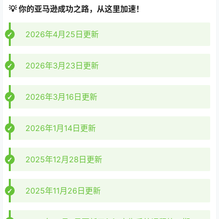
运营遇瓶颈，渴望
突破销量天花板
的中小卖家！
选品困难症
，找不到蓝海或利润款的产品经理/运营！
广告烧钱不出单？急需
掌握降本增效核心技巧
的卖
家！
想利用
AI黑科技
提升效率、激发创意的跨境电商人！
📎 学习收获：​
掌握
市场调研 & 选品全流程
，找到高潜力产品！
打造
高转化率Listing & 品牌形象
​！
精通
亚马逊广告体系
，花对每一分广告费，打造爆
款！
学会
数据化运营 & 风险管控
，提升店铺健康度！
应用
AI工具
降本增效，领先一步！
💡 你的亚马逊成功之路，从这里加速！​