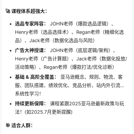
✅ 吃透 ​
A9 & Cosmo算法
底层逻辑！
✅ ​
广告结构设计 & 多维报表深度分析
（SP/SB/SD）！
✅ ​
进阶策略大揭秘：​
​ 新品爆品打法、卡位技巧、关联
流量、多变体策略！
✅ ​
疑难杂症专解：​
​ 预算、竞价、优化问题各个击破！
✅ ​
CPC极致优化宝典：​
​ 分时段策略、流量锁定、无效
否定、协同作战！
4️⃣ ​
​【智能AI赋能跨境！ChatGPT & Midjourney实战！】​
✅ ​
手把手注册教程 & 跨境场景深度应用！​
✅ AI辅助
选品灵感
、
文案撰写
、
高效运营
​！
✅ ​
AI释放产品力！​
​ 创意生成、产品图设计、一键部署
方案！🚀