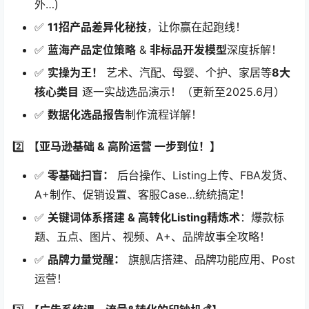
课程简介
🌍【2025亚马逊跨境必修课！选品/广告/AI实战全攻略
🔥】跨境小白→运营大神蜕变计划！​
​**✨ 课程核心亮点：​**​
1️⃣ ​
​【2025年6月火热更新！】亚马逊选品系统课 新一
期！​
✅ 揭秘10+种
高效选品方法论
​（细分/竞店/工具站
外…)