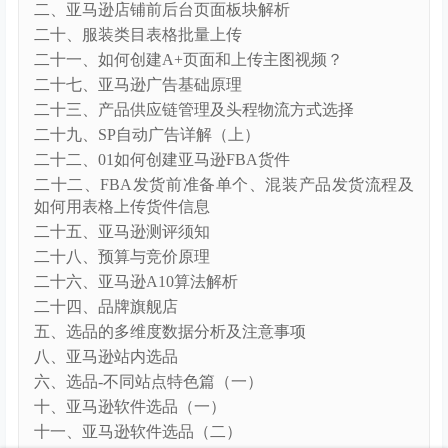
一、亚马逊概念详解：各站点解读和优劣势分析
七、选品-不同站点特色篇（二）
三、亚马逊专业术语及账户安全须知
三十、SP自动广告详解（下）
三十一、SP-手动关键词投放实操讲解
三十七、亚马逊CPC进阶：不同时期的广告竞价策
略、关键词精准卡位、数据分析锁定出单流量
三十三、SB品牌广告投放详解（上）
三十九、借助广告打造爆款策略：短时间内打造流量
词标签、多变体广告打法、关联流量玩法
三十二、SP-手动Asin广告投放实操详解
三十五、SD展示型广告投放详解
三十八、CPC极致优化：广告报表、出单最佳时间、
提前否定无效流量、各类型广告协同作战
三十六、CPC-广告分组策略
三十四、SB品牌广告投放详解（下）
九、亚马逊站外选品
二、亚马逊店铺前后台页面板块解析