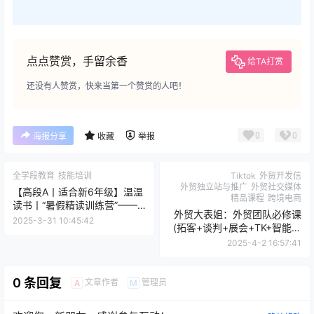
点点赞赏，手留余香
给TA打赏
还没有人赞赏，快来当第一个赞赏的人吧！
0
0
海报分享
收藏
举报
全学段教育
技能培训
Tiktok
外贸开发信
外贸独立站与推广
外贸社交媒体
【高段A丨适合新6年级】温温
精品课程
跨境电商
读书丨“暑假精读训练营”——2
外贸大表姐：外贸团队必修课
个月带领孩子精读8本好
2025-3-31 10:45:42
(拓客+谈判+展会+TK+智能一
书！】
站式外贸加油）
2025-4-2 16:57:41
0 条回复
文章作者
管理员
A
M