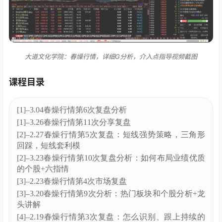
大道文化学院：春燥行情，详细G分析，介入点指导视频截图
课程目录
[1]–3.04春燥行情第6次复盘分析
[1]–3.26春燥行情第11次分享复盘
[2]–2.27春燥行情第5次复盘：短线强势策略，三角形
回踩，短线套利模
[2]–3.23春燥行情第10次复盘分析：如何布局业绩优质
的个股+六指情
[3]–2.23春燥行情第4次市场复盘
[3]–3.20春燥行情第9次分析：热门板块和个股分析+龙
头讲解
[4]–2.19春燥行情第3次复盘：怎么识别、跟上持续的