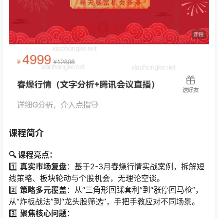
课程简介
🔍 课程亮点：​
1️⃣ ​
真实市场复盘
：基于2-3月春燥行情实战案例，拆解短
线策略、板块轮动与个股机会，无理论空谈。
2️⃣ ​
策略多元覆盖
：从“三角形回踩套利”到“涨停回马枪”，
从“炸板战法”到“龙头股筛选”，手把手教应对不同场景。
3️⃣ ​
聚焦核心问题
：