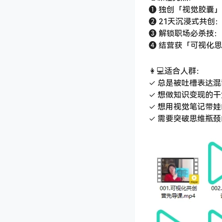
❶ 独创「视觉胶囊
❷ 21天沉浸式共创
❸ 解锁职场必杀技
❹ 结营获「可视化
👩💻适合人群：
✓ 总是被吐槽表达
✓ 想做知识变现的
✓ 想用视觉笔记带
✓ 需要突破思维瓶