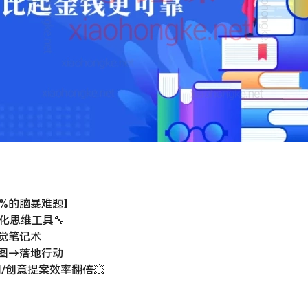
9%的脑暴难题】
化思维工具🔧
觉笔记术
图→落地行动
/创意提案效率翻倍💥