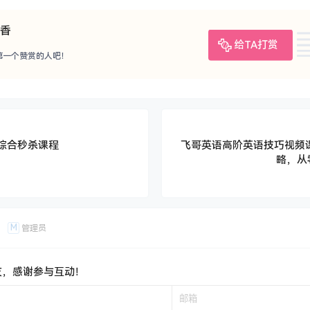
香
给TA打赏
第一个赞赏的人吧！
药综合秒杀课程
飞哥英语高阶英语技巧视频
略，从
M
管理员
友，感谢参与互动！