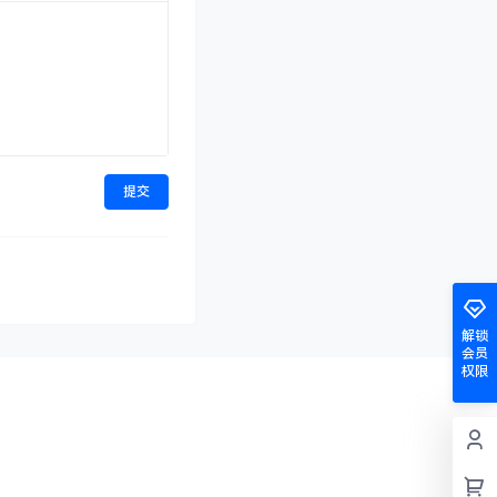
提交
解锁
会员
权限