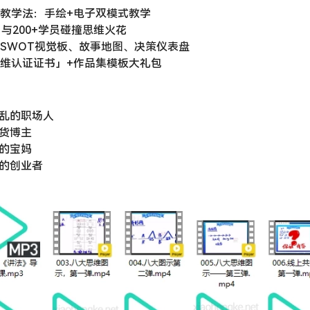
」教学法：手绘+电子双模式教学
：与200+学员碰撞思维火花
：SWOT视觉板、故事地图、决策仪表盘
思维认证证书」+作品集模板大礼包
混乱的职场人
干货博主
娃的宝妈
颈的创业者