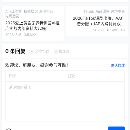
AI人工智能
技能培训
淘宝电商
Tiktok
精品课程
跨境电商
电商运营
2026TikTok短剧出海，AA广
2026爱上黄昏无界特训营AI推
告分账 + IAP内购付费双模
广实战内部资料大起底！
式！
2026-8-6 14:03:46
2026-8-5 13:52:22
0 条回复
文章作者
管理员
A
M
欢迎您，新朋友，感谢参与互动！
确认修改