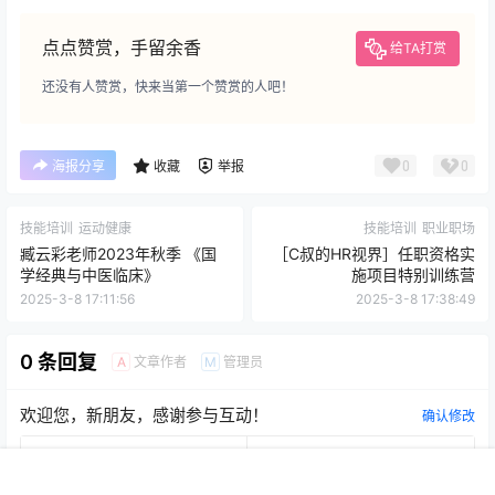
点点赞赏，手留余香
给TA打赏
还没有人赞赏，快来当第一个赞赏的人吧！
0
0
海报分享
收藏
举报
技能培训
运动健康
技能培训
职业职场
臧云彩老师2023年秋季 《国
［C叔的HR视界］任职资格实
学经典与中医临床》
施项目特别训练营
2025-3-8 17:11:56
2025-3-8 17:38:49
0 条回复
文章作者
管理员
A
M
欢迎您，新朋友，感谢参与互动！
确认修改
首页
开通会员
菜单
我的