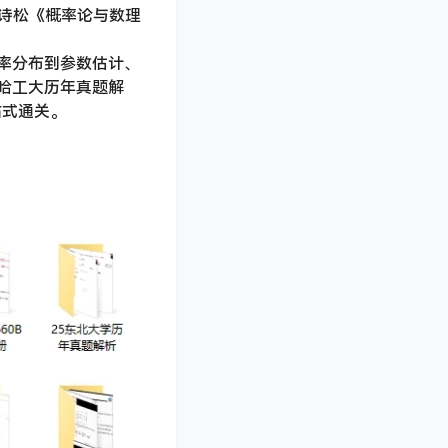
茆诗松《概率论与数理
率分布到参数估计、
及哈工大历年真题解
站式通关。