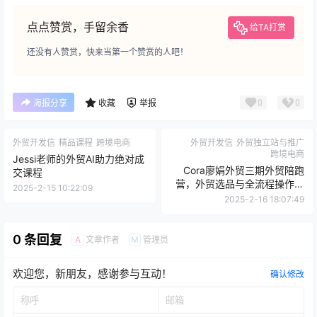
点点赞赏，手留余香
给TA打赏
还没有人赞赏，快来当第一个赞赏的人吧！
0
0
海报分享
收藏
举报
外贸开发信
精品课程
跨境电商
外贸开发信
外贸独立站与推广
跨境电商
Jessi老师的外贸AI助力绝对成
Cora廖娟外贸三期外贸陪跑
交课程
营，外贸选品与全流程操作实
2025-2-15 10:22:09
战课程
2025-2-16 18:07:49
0 条回复
文章作者
管理员
A
M
欢迎您，新朋友，感谢参与互动！
确认修改