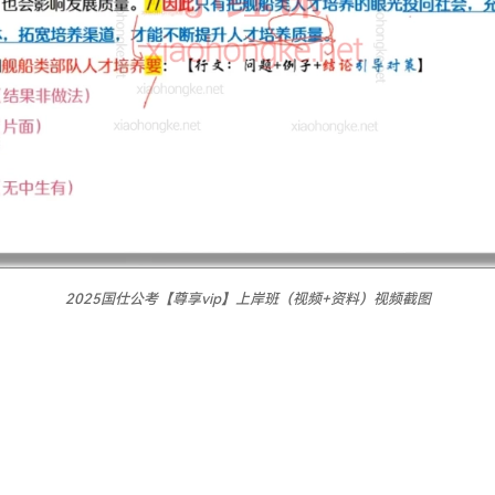
2025国仕公考【尊享vip】上岸班（视频+资料）视频截图