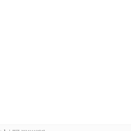
p】上岸班 20241116哈哈
mp4