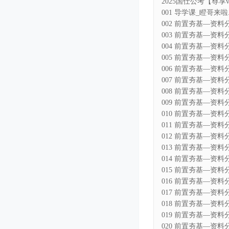
002 前置夯基—资料
003 前置夯基—资料
004 前置夯基—资料
005 前置夯基—资料
006 前置夯基—资料
007 前置夯基—资料
008 前置夯基—资料
009 前置夯基—资料
010 前置夯基—资料
011 前置夯基—资料
012 前置夯基—资料
013 前置夯基—资料
014 前置夯基—资料
015 前置夯基—资料
016 前置夯基—资料
017 前置夯基—资料
018 前置夯基—资料
019 前置夯基—资料
020 前置夯基—资料
021 前置夯基—资料
022 前置夯基—资料