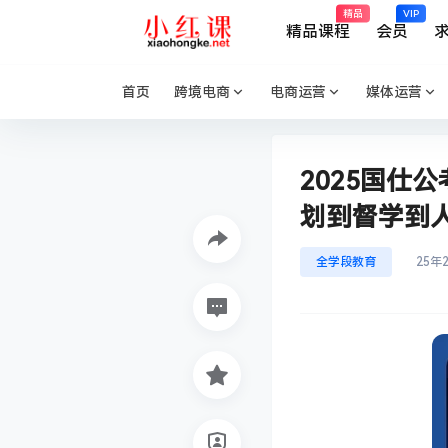
精品
VIP
精品课程
会员
首页
跨境电商
电商运营
媒体运营
2025国仕
划到督学到
全学段教育
25年