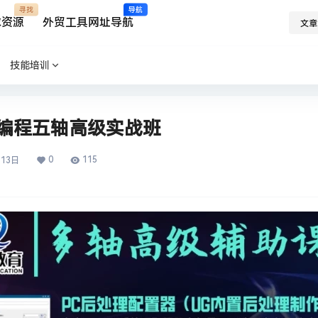
寻找
导航
求资源
外贸工具网址导航
文章
技能培训
G编程五轴高级实战班
0
115
月13日