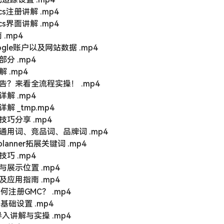
户界面详解 .mp4
s前的必要准备 .mp4
×鲁班使用指南 .mp4
页注意事项 .mp4
示位置 .mp4
投放逻辑与竞价原理 .mp4
策略解析 .mp4
 .mp4
目标的广告形式 .mp4
广告形式 .mp4
受众类型详解 .mp4
gle效果衡量指 .mp4
常见问题最优解 .mp4
转化追踪设置 .mp4
tics注册讲解 .mp4
tics界面讲解 .mp4
.mp4
gle账户以及网站数据 .mp4