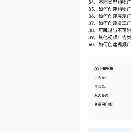
21、搜索广告的组成部
22、搜索广告分类详解
23、如何创建搜索广
24、关键词匹配方式详
24、关键词匹配方式详解
25、文案书写规范与技
26、关键词分类——
27、利用keywords 
28、其他拓展关键词技
29、附加信息的类型与
30、附加信息的创建及
31、什么是GMC？如
32、GMC界面讲解与
33、GMC产品feed
34、不同类型购物广
35、如何创建购物广
36、如何创建展示广
37、如何创建发现广
38、可跳过与不可跳