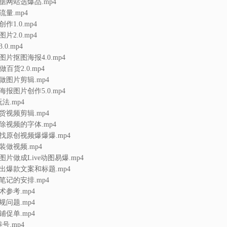
据网站选爆品.mp4
量.mp4
作1.0.mp4
片2.0.mp4
0.mp4
片抠图海报4.0.mp4
百货2.0.mp4
做图片剪辑.mp4
报图片创作5.0.mp4
法.mp4
货视频剪辑.mp4
除视频的字体.mp4
找原创视频爆爆爆.mp4
装做视频.mp4
片做成Live动图易爆.mp4
出爆款文案和标题.mp4
笔记的安排.mp4
术参考.mp4
规问题.mp4
铺促单.mp4
号.mp4