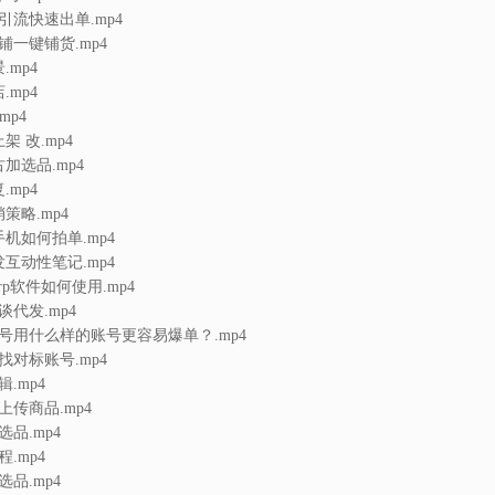
引流快速出单.mp4
铺一键铺货.mp4
.mp4
.mp4
mp4
架 改.mp4
加选品.mp4
.mp4
策略.mp4
手机如何拍单.mp4
互动性笔记.mp4
rp软件如何使用.mp4
谈代发.mp4
养号用什么样的账号更容易爆单？.mp4
找对标账号.mp4
辑.mp4
上传商品.mp4
选品.mp4
程.mp4
选品.mp4