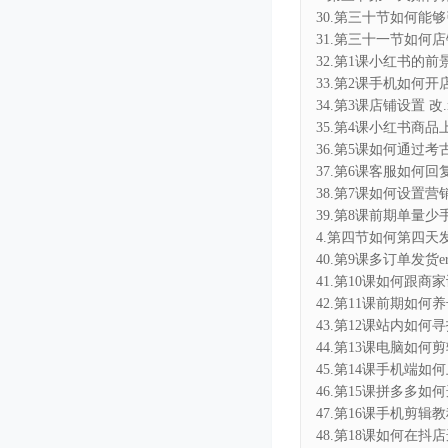
30.第三十节如何能够
31.第三十一节如何店
32.第1课小红书的前景
33.第2课手机如何开店
34.第3课店铺设置 改.
35.第4课小红书商品上
36.第5课如何通过考古
37.第6课客服如何回复
38.第7课如何设置营销
39.第8课前期单量少
4.第四节如何第四天发
40.第9课多订单发货e
41.第10课如何跟商家
42.第11课前期如何
43.第12课站内如何寻
44.第13课电脑如何剪
45.第14课手机端如何
46.第15课拼多多如何
47.第16课手机剪辑教
48.第18课如何在抖店