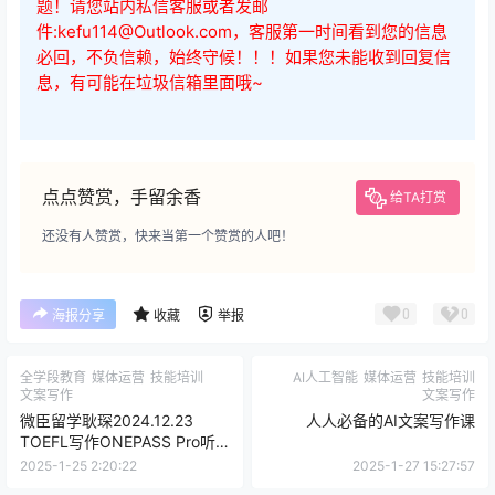
题！请您站内私信客服或者发邮
件:kefu114@Outlook.com，客服第一时间看到您的信息
必回，不负信赖，始终守候！！！如果您未能收到回复信
息，有可能在垃圾信箱里面哦~
点点赞赏，手留余香
给TA打赏
还没有人赞赏，快来当第一个赞赏的人吧！
0
0
海报分享
收藏
举报
全学段教育
媒体运营
技能培训
AI人工智能
媒体运营
技能培训
文案写作
文案写作
微臣留学耿琛2024.12.23
人人必备的AI文案写作课
TOEFL写作ONEPASS Pro听
力、阅读、口语、写作
2025-1-25 2:20:22
2025-1-27 15:27:57