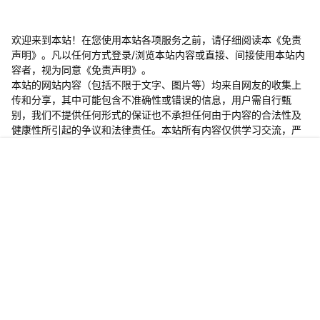
欢迎来到本站！在您使用本站各项服务之前，请仔细阅读本《免责
声明》。凡以任何方式登录/浏览本站内容或直接、间接使用本站内
容者，视为同意《免责声明》。
本站的网站内容（包括不限于文字、图片等）均来自网友的收集上
传和分享，其中可能包含不准确性或错误的信息，用户需自行甄
别，我们不提供任何形式的保证也不承担任何由于内容的合法性及
健康性所引起的争议和法律责任。本站所有内容仅供学习交流，严
禁用于商业用途或者非法用途。
​如有侵犯您的权益，请联系我们，收到消息后会尽快安排处
首页
开通会员
菜单
我的
理！！！
站内私信客服或发邮件:kefu114@Outlook.com
客服第一时间看到您的信息必回，不负信赖，始终守候！！！如果
您未能收到回复信息，有可能在垃圾信箱里面哦~
Copyright © 2026
小红课
查询 11 次，耗时 0.3135 秒