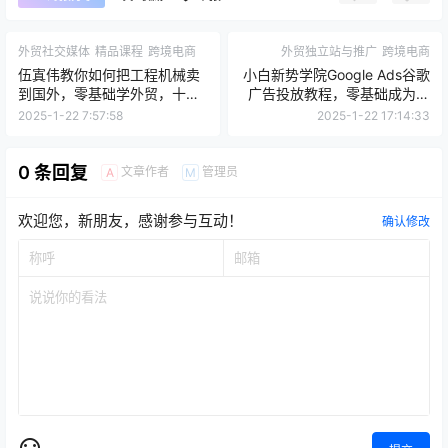
点点赞赏，手留余香
给TA打赏
还没有人赞赏，快来当第一个赞赏的人吧！
0
0
海报分享
收藏
举报
外贸社交媒体
精品课程
跨境电商
外贸独立站与推广
跨境电商
伍寘伟教你如何把工程机械卖
小白新势学院Google Ads谷歌
到国外，零基础学外贸，十余
广告投放教程，零基础成为谷
年实战经验分享价值1899元
歌广告高手
2025-1-22 7:57:58
2025-1-22 17:14:33
0 条回复
文章作者
管理员
A
M
欢迎您，新朋友，感谢参与互动！
确认修改