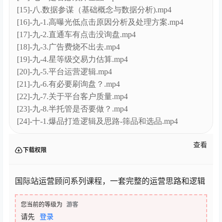
[8]-五.优质详情页要点.mp4
[9]-六.国际站运营必备工具.mp4
[10]-七-1.单店大投入还是多店铺矩阵好.mp4
[11]-七-2.有没有必要做大方案.mp4
[12]-七-3.顶展和问鼎值不值得买.mp4
[13]-七-4.新商家要不要招全职运营.mp4
[14]-七-5.是否必须开金品.mp4
[15]-八.数据参谋（基础概念与数据分析).mp4
[16]-九-1.高曝光低点击原因分析及处理方案.mp4
[17]-九-2.直通车有点击没询盘.mp4
[18]-九-3.广告费烧不出去.mp4
[19]-九-4.星等级交易力估算.mp4
[20]-九-5.平台运营逻辑.mp4
[21]-九-6.有必要刷询盘？.mp4
[22]-九-7.关于平台客户质量.mp4
[23]-九-8.半托管是否要做？.mp4
[24]-十-1.爆品打造逻辑及思路-筛品和选品.mp4