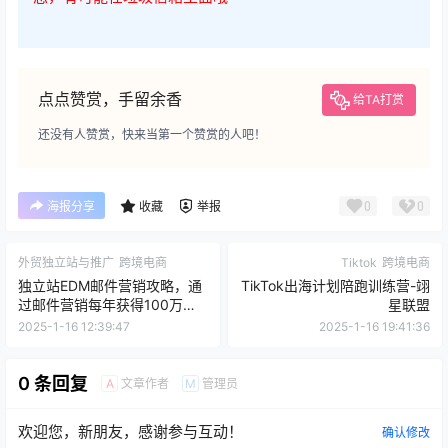
点点赞赏，手留余香
给TA打赏
还没有人赞赏，快来当第一个赞赏的人吧！
0
0
海报分享
收藏
举报
外贸独立站与推广
跨境电商
Tiktok
跨境电商
独立站EDM邮件营销攻略，通
TikTok出海计划陪跑训练营-翊
过邮件营销每年获得100万美
星联盟
金销售额！
2025-1-16 12:39:47
2025-1-16 19:41:36
0 条回复
文章作者
管理员
A
M
欢迎您，新朋友，感谢参与互动！
确认修改