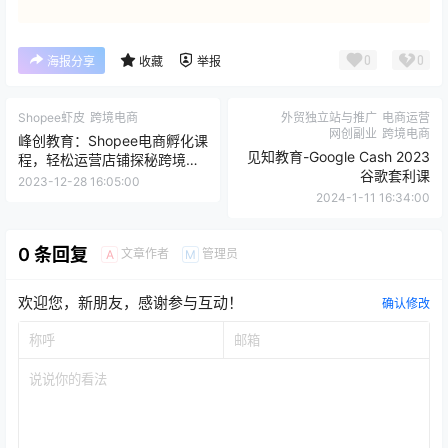
0
0
海报分享
收藏
举报
Shopee虾皮
跨境电商
外贸独立站与推广
电商运营
网创副业
跨境电商
峰创教育：Shopee电商孵化课
见知教育-Google Cash 2023
程，轻松运营店铺探秘跨境福
谷歌套利课
利
2023-12-28 16:05:00
2024-1-11 16:34:00
0 条回复
文章作者
管理员
A
M
欢迎您，新朋友，感谢参与互动！
确认修改