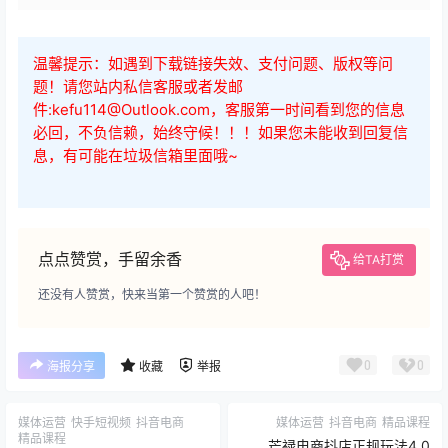
温馨提示：如遇到下载链接失效、支付问题、版权等问
题！请您站内私信客服或者发邮
件:kefu114@Outlook.com，客服第一时间看到您的信息
必回，不负信赖，始终守候！！！如果您未能收到回复信
息，有可能在垃圾信箱里面哦~
点点赞赏，手留余香
给TA打赏
还没有人赞赏，快来当第一个赞赏的人吧！
0
0
海报分享
收藏
举报
媒体运营
快手短视频
抖音电商
媒体运营
抖音电商
精品课程
精品课程
芒禄电商抖店正规玩法4.0