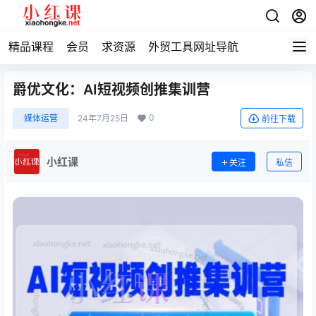
精品课程
会员
求资源
外贸工具网址导航
爵优文化：AI短视频创推集训营
0
媒体运营
24年7月25日
前往下载
小红课
关注
私信