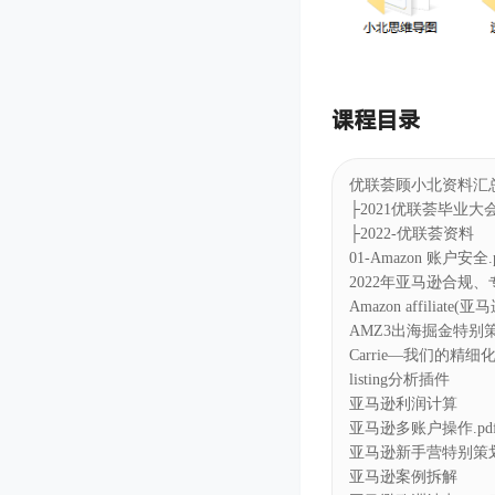
课程目录
优联荟顾小北资料汇
├2021优联荟毕业大会 
├2022-优联荟资料
01-Amazon 账户安全.
2022年亚马逊合规
Amazon affilia
AMZ3出海掘金特别策
Carrie—我们的精细化
listing分析插件
亚马逊利润计算
亚马逊多账户操作.pd
亚马逊新手营特别策划#
亚马逊案例拆解