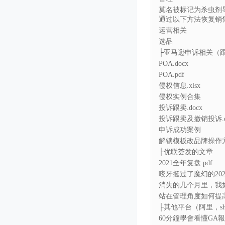
莫名被标记为杀虫剂导
通过以下方法恢复销售.
运营相关
选品
├亚马逊申诉相关（
POA.docx
POA.pdf
侵权信息.xlsx
侵权实例合集
投诉跟卖.docx
投诉跟卖及撤销投诉.d
申诉成功案例
解锁模板改品牌操作方法 
├优联荟发的文章
2021全年复盘.pdf
咬牙挺过了魔幻的202
消失的几个月里，我如
站在管理角度如何提高
├其他平台（阿里，shopif
60分鐘學會看懂GA報表-