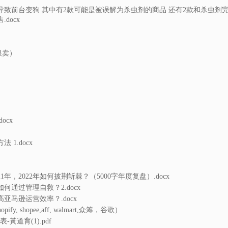
致前台变狗 其中有2款可能是被误解为杀虫剂的商品 还有2款和杀虫剂
docx
跟卖）
ocx
1.docx
1年，2022年如何披荆斩棘？（5000字年度复盘）.docx
何通过管理自救？2.docx
亚马逊运营效率？.docx
y, shopee,aff, walmart,众筹，谷歌）
黃道育(1).pdf