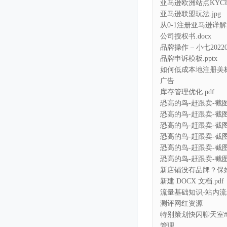
亚马逊欧洲站点KYC审
亚马逊联盟玩法.jpg
从0-1注册亚马逊详解篇
公司授权书.docx
品牌操作 – 小七202209
品牌申诉模板.pptx
如何低成本地注册美标
广告
库存管理优化.pdf
恐高的鸟-赶跟卖-截图01
恐高的鸟-赶跟卖-截图02
恐高的鸟-赶跟卖-截图03
恐高的鸟-赶跟卖-截图04
恐高的鸟-赶跟卖-截图05
恐高的鸟-赶跟卖-截图06
新店铺没有品牌？保姆
新建 DOCX 文档.pdf
流量基础知识-站内流量
测评网红资源
特别策划快闪聊天室#选品-2
管理