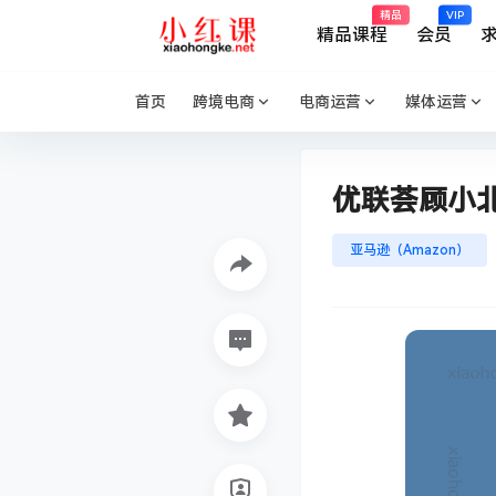
精品
VIP
精品课程
会员
首页
跨境电商
电商运营
媒体运营
优联荟顾小北
亚马逊（Amazon）