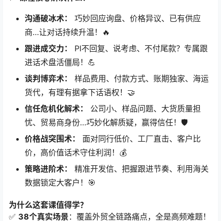
沟通破冰术：​
​ 巧妙回应询盘、价格异议、已有供应
商…让对话持续升温！🔥
跟进成交力：​
​ PI不回复、说考虑、不付尾款？专属跟
进话术盘活僵局！💪
谈判博弈术：​
​ 样品费用、付款方式、账期独家、海运
货代，有理有据拿下话语权！🤝
信任危机化解术：​
​ 公司小、样品问题、大货质量担
忧、贸易商身份…巧妙化解质疑，赢得信任！🛡️
价格战突围术：​
​ 面对同行低价、工厂直击、客户比
价，高价值话术守住利润！💰
策略进阶术：​
​ 精准开发信、把握跟进节奏、利用海关
数据锁定大客户！🎯
为什么这套课值得学？​
✅ ​
38个真实场景
​：覆盖外贸全链路痛点，全是高频难题！