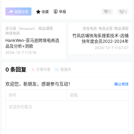
0
0
海报分享
收藏
举报
亚马逊（Amazon）
精品课程
淘宝电商
电商运营
精品课程
跨境电商
竹风店埔快淘系搜索技术-店捕
HankWen-亚马逊跨境电商选
快年度会员2022-2024年
品及分析+测款
2024-12-7 11:07:07
2024-12-7 1:15:16
0 条回复
文章作者
管理员
A
M
欢迎您，新朋友，感谢参与互动！
确认修改