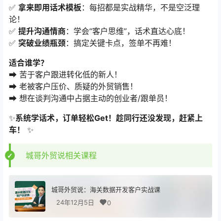
✅ ​
拿来即用话术模板
​：每招都是实战精华，不是空泛理
论！
✅ ​
提升沟通情商
​：学会“客户思维”，话术直达心底！
✅ ​
突破业绩瓶颈
​：搞定关键卡点，签单不再难！
适合谁学？​
➡️ 苦于客户跟进转化低的新人！
➡️ 老被客户压价、质疑的外贸销售！
➡️ 想在谈判沟通中占据主动的创业者/跟单员！
✨
系统学话术，订单轻松Get！趁同行还没发现，赶紧上
车！​
​ ✨
城哥外贸说相关课程
城哥外贸说：海关数据开发客户实战课
24年12月5日
0