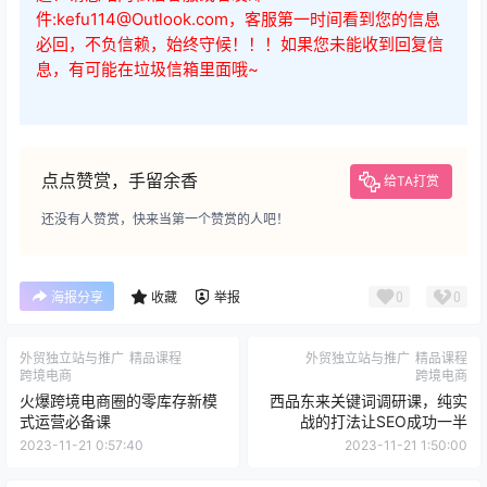
件:kefu114@Outlook.com，客服第一时间看到您的信息
必回，不负信赖，始终守候！！！如果您未能收到回复信
息，有可能在垃圾信箱里面哦~
点点赞赏，手留余香
给TA打赏
还没有人赞赏，快来当第一个赞赏的人吧！
0
0
海报分享
收藏
举报
外贸独立站与推广
精品课程
外贸独立站与推广
精品课程
跨境电商
跨境电商
火爆跨境电商圈的零库存新模
西品东来关键词调研课，纯实
式运营必备课
战的打法让SEO成功一半
2023-11-21 0:57:40
2023-11-21 1:50:00