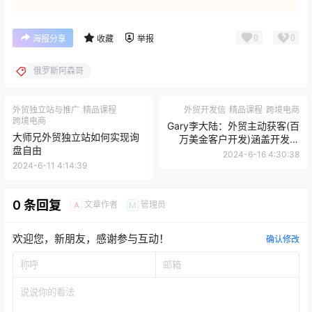
0
0
海报分享
收藏
举报
俄罗斯阿森哥
外贸独立站与推广
精品课程
外贸开发信
精品课程
跨境电商
跨境电商
Gary李大陆：外贸主动获客(百
大师兄外贸独立站如何实现询
万美金客户开发)涵盖开发客
盘自由
户、客户背调以及寻找目标客
2024-6-16 4:30:38
户等
2024-6-11 4:14:39
0 条回复
文章作者
管理员
A
M
欢迎您，新朋友，感谢参与互动！
确认修改