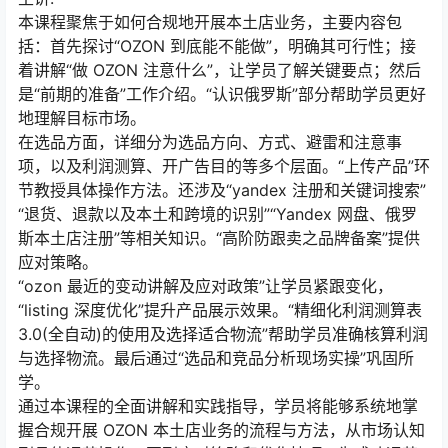
本课程聚焦于如何合规地开展本土店业务，主要内容包
括：首先探讨“OZON 到底能不能做”，明确其可行性；接
着讲解“做 OZON 注意什么”，让学员了解关键要点；然后
是“前期的准备”工作介绍。“认识俄罗斯”部分帮助学员更好
地理解目标市场。
在选品方面，详细分为选品方向、方式、避雷和注意事
项，以及利润测算、开广告目的等多个层面。“上传产品”环
节教授具体操作方法。还涉及“yandex 注册和关键词搜索”
“退货、退款以及本土和跨境的识别”“Yandex 网盘、俄罗
斯本土店注册”等相关知识。“高阶防跟卖之品牌备案”提供
应对策略。
“ozon 最近的变动讲解及应对政策”让学员紧跟变化，
“listing 深度优化”提升产品展示效果。“精细化利润测算表
3.0(全自动)的使用及选择适合物流”帮助学员准确核算利润
与选择物流。最后通过“选品和竞品分析现场实操”巩固所
学。
通过本课程的全面讲解和实践指导，学员将能够系统地掌
握合规开展 OZON 本土店业务的流程与方法，从市场认知