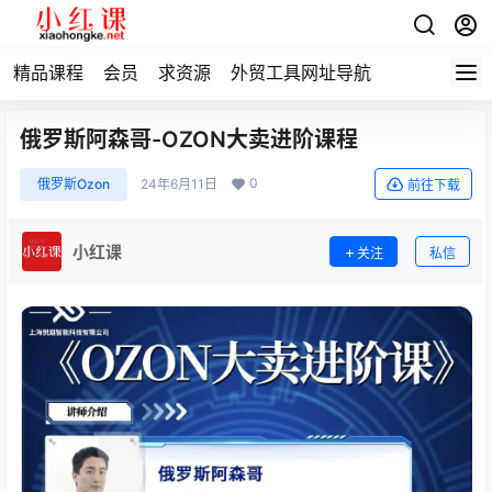
精品课程
会员
求资源
外贸工具网址导航
俄罗斯阿森哥-OZON大卖进阶课程
0
俄罗斯Ozon
24年6月11日
前往下载
小红课
关注
私信