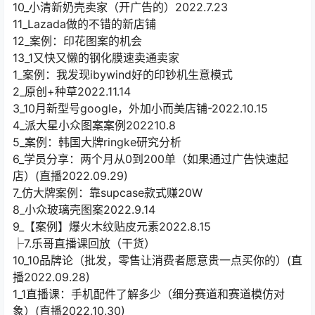
10_小清新奶壳卖家（开广告的）2022.7.23
11_Lazada做的不错的新店铺
12_案例：印花图案的机会
13_1又快又懒的钢化膜速卖通卖家
1_案例：我发现ibywind好的印钞机生意模式
2_原创+种草2022.11.14
3_10月新型号google，外加小而美店铺-2022.10.15
4_派大星小众图案案例202210.8
5_案例：韩国大牌ringke研究分析
6_学员分享：两个月从0到200单（如果通过广告快速起
店）(直播2022.09.29)
7_仿大牌案例：靠supcase款式赚20W
8_小众玻璃壳图案2022.9.14
9_【案例】爆火木纹贴皮元素2022.8.15
├7.乐哥直播课回放（干货）
10_10品牌论（批发，零售让消费者愿意贵一点买你的）(直
播2022.09.28)
1_1直播课：手机配件了解多少（细分赛道和赛道模仿对
象）(直播2022.10.30)