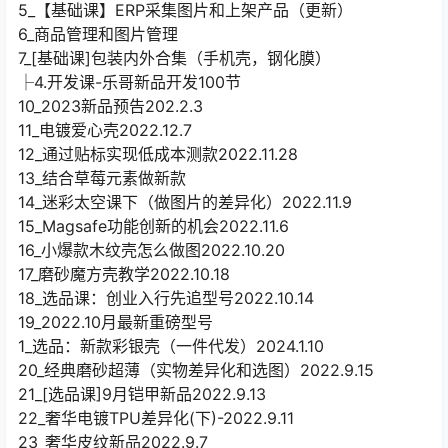
5_【基础课】ERP采集图片和上架产品（更新）
6_商品管理和图片管理
7_[基础课]包装内外合集（手机壳，钢化膜）
├4.开发课-乐哥新品开发100节
10_2023新品预告202.2.3
11_电镀爱心壳2022.12.7
12_通过贴标实现低成本测款2022.11.28
13_结合草莓元素做新款
14_迷彩太空课下（做图片的差异化）2022.11.9
15_Magsafe功能创新的机会2022.11.6
16_小爆款木纹壳怎么做图2022.10.20
17_磨砂魔方壳教学2022.10.18
18_选品课：创业入行先追型号2022.10.14
19_2022.10月最新重磅型号
1_选品：新款彩银壳（一件代发）2024.1.10
20_经典磨砂超薄（实物差异化和选图）2022.9.15
21_[选品课]9月铠甲新品2022.9.13
22_奢华电镀TPU差异化(下)-2022.9.11
23_奢华皮纹新品2022.9.7