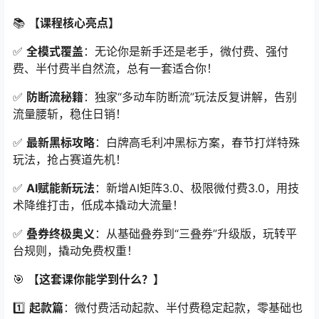
📚
【课程核心亮点】
✅
全模式覆盖
：无论你是新手还是老手，微付费、强付
费、半付费半自然流，总有一套适合你！
✅
防断流秘籍
：独家“多动车防断流”玩法反复讲解，告别
流量腰斩，稳住日销！
✅
最新黑标攻略
：白牌高毛利冲黑标方案，春节打烊特殊
玩法，抢占赛道先机！
✅
AI赋能新玩法
：新增AI矩阵3.0、极限微付费3.0，用技
术降维打击，低成本撬动大流量！
✅
叠券终极奥义
：从基础叠券到“三叠券”升级版，玩转平
台规则，撬动免费权重！
🎯
【这套课你能学到什么？】
1️⃣
起款篇
：微付费活动起款、半付费稳定起款，零基础也