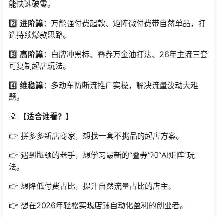
能快速破零。
2️⃣
进阶篇
：万能强付费起款、矩阵微付费带自然单品，打
造持续爆款思路。
3️⃣
高阶篇
：白牌冲黑标、叠券万金油打法、26年主流三套
可复制起店玩法。
4️⃣
维稳篇
：多动车防断流推广实操，解决流量波动大难
题。
💡
【适合谁看？】
👉 拼多多新店商家，想找一套不挑品的起店方案。
👉 遇到瓶颈的老手，想学习最新的“叠券”和“AI矩阵”玩
法。
👉 想降低付费占比，提升自然流量占比的店主。
👉 想在2026年轻松实现店铺自动化盈利的创业者。