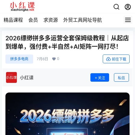
精品课程
会员
求资源
外贸工具网址导航
2026缥缈拼多多运营全套保姆级教程｜从起店
到爆单，强付费+半自然+AI矩阵一网打尽！
0
拼多多电商
7月6日
前往下载
小红课
关注
私信