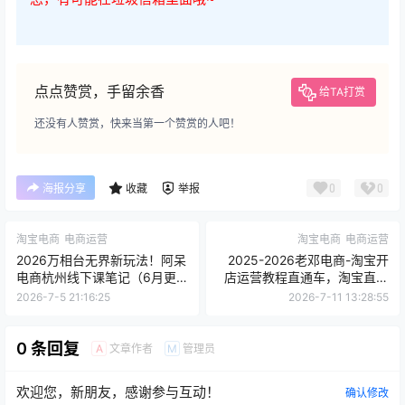
点点赞赏，手留余香
给TA打赏
还没有人赞赏，快来当第一个赞赏的人吧！
0
0
海报分享
收藏
举报
淘宝电商
电商运营
淘宝电商
电商运营
2026万相台无界新玩法！阿呆
2025-2026老邓电商-淘宝开
电商杭州线下课笔记（6月更
店运营教程直通车，淘宝直通
新）
车+引力魔方+无界运营全链路
2026-7-5 21:16:25
2026-7-11 13:28:55
实操秘籍
0 条回复
文章作者
管理员
A
M
欢迎您，新朋友，感谢参与互动！
确认修改