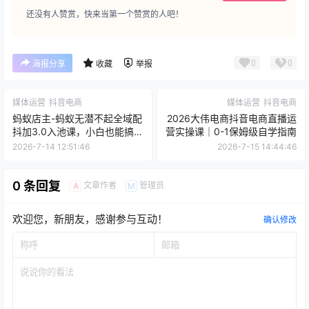
还没有人赞赏，快来当第一个赞赏的人吧！
0
0
海报分享
收藏
举报
媒体运营
抖音电商
媒体运营
抖音电商
蚂蚁店主-蚂蚁无潜不起全域配
2026大伟电商抖音电商直播运
抖加3.0入池课，小白也能搞懂
营实操课｜0-1保姆级自学指南
流量密码！
2026-7-14 12:51:46
2026-7-15 14:44:46
0 条回复
文章作者
管理员
A
M
欢迎您，新朋友，感谢参与互动！
确认修改