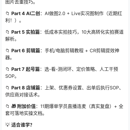
图片去重技巧。
📁
Part 4 AI二创
：AI做图2.0 + Live实况图制作（近期红
利！）。
📁
Part 5 实拍篇
：低成本实拍技巧，10大高转化实拍赛道
解析。
📁
Part 6 剪辑篇
：手机/电脑剪辑教程 + CR剪辑提效神
器。
📁
Part 7 起号篇
：选-看-测闭环、定价策略、人工干预
SOP。
📁
Part 8 店铺篇
：上架、优惠券设置、出单后执行SOP、
供应商对接话术。
📁
🎁 附加价值
：11期爆单学员直播连麦（真实复盘）+ 全
套可落地实操文档。
💡
适合谁学？