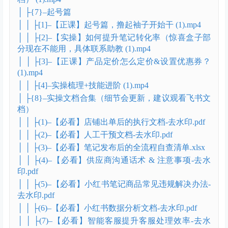
│ ├{7}–起号篇
│ │ ├[1]–【正课】起号篇，撸起袖子开始干 (1).mp4
│ │ ├[2]–【实操】如何提升笔记转化率（惊喜盒子部
分现在不能用，具体联系助教 (1).mp4
│ │ ├[3]–【正课】产品定价怎么定价&设置优惠券？
(1).mp4
│ │ ├[4]–实操梳理+技能进阶 (1).mp4
│ ├{8}–实操文档合集（细节会更新，建议观看飞书文
档）
│ │ ├(1)–【必看】店铺出单后的执行文档-去水印.pdf
│ │ ├(2)–【必看】人工干预文档-去水印.pdf
│ │ ├(3)–【必看】笔记发布后的全流程自查清单.xlsx
│ │ ├(4)–【必看】供应商沟通话术 & 注意事项-去水
印.pdf
│ │ ├(5)–【必看】小红书笔记商品常见违规解决办法-
去水印.pdf
│ │ ├(6)–【必看】小红书数据分析文档-去水印.pdf
│ │ ├(7)–【必看】智能客服提升客服处理效率-去水