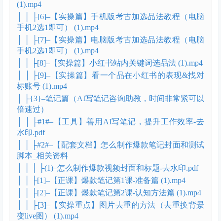
(1).mp4
│ │ ├[6]–【实操篇】手机版考古加选品法教程（电脑
手机2选1即可） (1).mp4
│ │ ├[7]–【实操篇】电脑版考古加选品法教程（电脑
手机2选1即可） (1).mp4
│ │ ├[8]–【实操篇】小红书站内关键词选品法 (1).mp4
│ │ ├[9]–【实操篇】看一个品在小红书的表现&找对
标账号 (1).mp4
│ ├{3}–笔记篇（AI写笔记咨询助教，时间非常紧可以
倍速过）
│ │ ├#1#–【工具】善用AI写笔记，提升工作效率-去
水印.pdf
│ │ ├#2#–【配套文档】怎么制作爆款笔记封面和测试
脚本_相关资料
│ │ │ ├(1)–怎么制作爆款视频封面和标题-去水印.pdf
│ │ ├[1]–【正课】爆款笔记第1课-准备篇 (1).mp4
│ │ ├[2]–【正课】爆款笔记第2课-认知方法篇 (1).mp4
│ │ ├[3]–【实操重点】图片去重的方法（去重换背景
变live图） (1).mp4