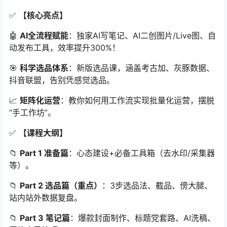
✅
【核心亮点】
🤖
AI全流程赋能
：独家AI写笔记、AI二创图片/Live图、自
动发布工具，效率提升300%！
🎯
科学选品体系
：新版选品课，涵盖考古加、灰豚数据、
抖音联盟，告别凭感觉选品。
📈
矩阵化运营
：教你如何用工作流实现批量化运营，摆脱
“手工作坊”。
✅
【课程大纲】
📁
Part 1 准备篇
：心态建设+必备工具箱（去水印/采集器
等）。
📁
Part 2 选品篇（重点）
：3步选品法、截品、傍大腿、
站内站外数据复盘。
📁
Part 3 笔记篇
：爆款封面制作、标题党套路、AI洗稿、