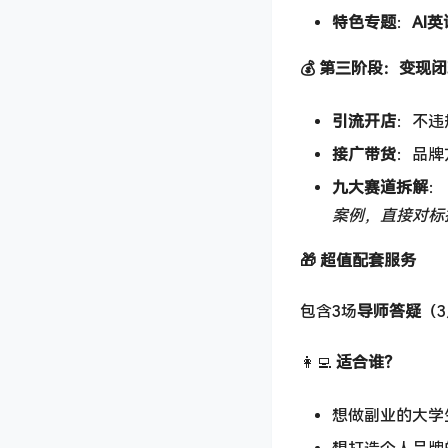
特色专题
：
AI
💰 第三阶段：变现
引流开店
：不违
接广带货
：品牌
九大赛道拆解
： 
案例，直接对标
🎁 超值配套服务
包含3场
导师答疑
（
👩‍💻
适合谁？
想做副业的大学生