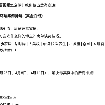
英语视频
怎么做？教你抢占蓝海赛道！
闭环与案例拆解（真金白银）
规引流，店铺运营实操。
方喜欢什么样的博主？商单谈判技巧。
🏠家居 | 👗时尚 | 💄美妆 | 📖读书 🍵养生 | 🥗减脂 | 🤖AI | 👶母婴
抄作业！）
3月23日、4月8日、4月11日），解决你实操中的所有卡点！
/宝妈 👶