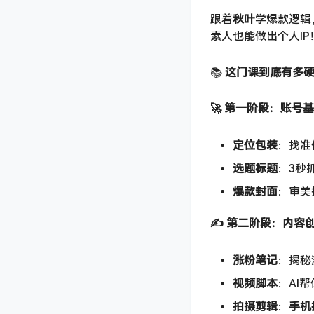
跟着
秋叶
学爆款逻辑
素人也能做出个人IP！
📚
这门课到底有多
🚀 第一阶段：账号
定位包装
：找准
选题标题
：3秒
爆款封面
：审美
✍️ 第二阶段：内容
涨粉笔记
：揭秘
视频脚本
：AI
拍摄剪辑
：
手机