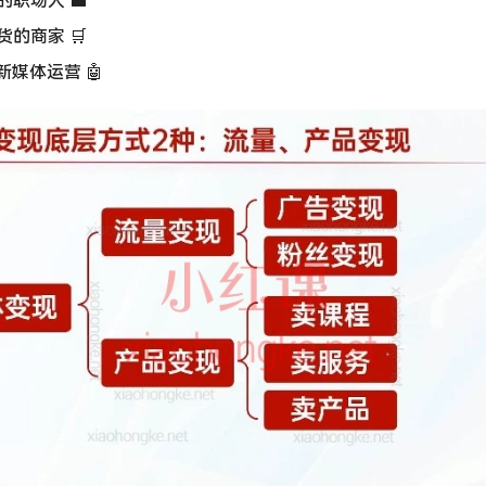
职场人 💼
的商家 🛒
新媒体运营 🤖