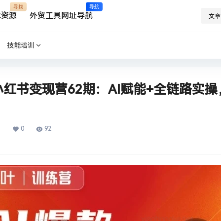
寻找
导航
求资源
外贸工具网址导航
文章
技能培训
小红书变现营62期：AI赋能+全链路实
0
92
日