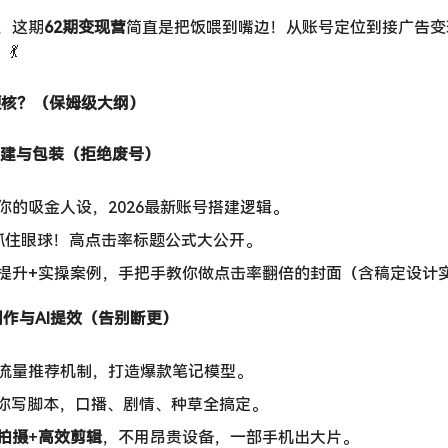
，这期
62期变现营
简直是把饭喂到嘴边！从账号定位到接广告变
💃
硬核？（保姆级大纲）
基建与包装（拒绝废号）
你的吸金人设，2026最新账号搭建逻辑。
抓住眼球！高点击率标题公式大公开。
提升+实操案例，手把手教你做点击率翻倍的封面（含稿定设计
创作与AI提效（告别断更）
流量推荐机制，打造爆款笔记模型。
帮你写脚本，口播、剧情、种草全搞定。
拍摄
+
高效剪辑
，不用昂贵设备，一部手机出大片。