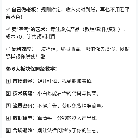
✅
自己做老板
：规则你定，收入实时到账，再也不用看平
台脸色！
✅
卖“空气”的艺术
：专注虚拟产品（教程/软件/资料），
成本≈0，销售额=利润！
✅
复利效应
：一次搭建，终身收益。哪怕你去度假，网站
照样帮你赚钱！🏖️
📚 6大板块保姆级教学：
1️⃣
市场洞察
：避开红海，找到躺赚赛道。
2️⃣
技术搭建
：小白也能看懂的代码与构架。
3️⃣
流量密码
：不烧广告，获取免费精准流量。
4️⃣
数据模型
：算清每一分钱的投入产出比。
5️⃣
合规避险
：别让法律问题毁了你的生意。