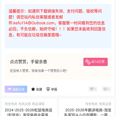
温馨提示：如遇到下载链接失效、支付问题、版权等问
题！请您站内私信客服或者发邮
件:kefu114@Outlook.com，客服第一时间看到您的信息
必回，不负信赖，始终守候！！！如果您未能收到回复信
息，有可能在垃圾信箱里面哦~
点点赞赏，手留余香
给TA打赏
还没有人赞赏，快来当第一个赞赏的人吧！
0
0
海报分享
收藏
举报
淘宝电商
电商运营
精品课程
淘宝电商
电商运营
2024-2025-2026松鼠电商说
2025-2026年鹏讲电商-淘宝
（松鼠会）淘宝电商全渠道运
私家班从小白到爆款，一篇说