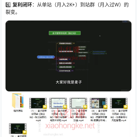
6️⃣
复利闭环
：从单站（月入2K+）到站群（月入过W）的
裂变。