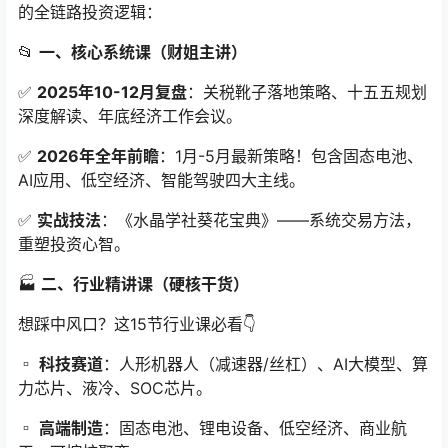
的全链路投资逻辑：
📂
一、核心系统课（财姐主讲）
✅
2025年10-12月复盘
：关税靴子落地策略、十五五规划
深度解读、年底经济工作会议。
✅
2026年全年前瞻
：1月-5月最新策略！包含固态电池、
AI应用、低空经济、智能驾驶四大主线。
✅
实战技法
：《水晶学社葵花宝典》——系统交易方法，
重塑投资心智。
🏭
二、行业精讲课（硬核干货）
想踩中风口？这15节行业课必看👇
▫️
科技赛道
：人形机器人（减速器/丝杠）、AI大模型、算
力芯片、液冷、SOC芯片。
▫️
高端制造
：固态电池、锂电设备、低空经济、商业航