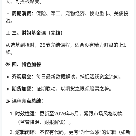
天、可控核聚变。
▫️
周期消费
：保险、军工、宠物经济、换电重卡、美债投
资。
📊
三、财姐基金课（完结）
从选基到择时，25节完结课程，适合没有精力盯盘的上班
族。
🌟
四、特色加餐
🔸
齐观晨会
：每日最新数据解读，捕捉活跃资金流向。
🔸
期货加餐
：证期联动，以期货之眼观股票之势。
📝
课程亮点总结：
时效性强
：更新至2026年5月，紧跟市场风格切换
（监管降温、财报解读）。
逻辑闭环
：不仅有代码，更有“为什么涨”的逻辑（如新