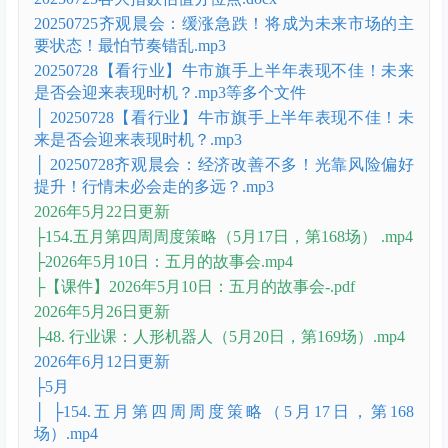
│ 03-12、2025年3月1日：3月策略及市场拐点交易心
理-.pdf
│ ├齐观晨会
20250725【重要数据】活跃资金短期已经逼近极
限.docx
20250725【重要数据】活跃资金短期已经逼近极
限.mp3
20250725各大指数估值分位点.docx
20250725齐观晨会：缓涨急跌！将成为未来市场的主
要状态！最怕节奏错乱.mp3
20250728【看行业】牛市旗手上半年表现不佳！未来
是否会迎来表现时机？.mp3等多个文件
│ 20250728【看行业】牛市旗手上半年表现不佳！未
来是否会迎来表现时机？.mp3
│ 20250728齐观晨会：经济改善不多！光靠风险偏好
提升！行情未必会走的多远？.mp3
2026年5月22日更新
├154.五月第四周周度策略（5月17日，第168场） .mp4