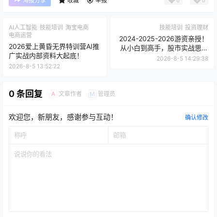
点点赞赏，手留余香
给TA打赏
还没有人赞赏，快来当第一个赞赏的人吧！
0
0
海报分享
收藏
举报
AI人工智能
技能培训
淘宝电商
技能培训
投资理财
电商运营
2024-2025-2026游资亲授！
2026爱上黄昏无界特训营AI推
从小白到高手，股市实战思维
广实战内部资料大起底！
全突破游资训练营第六期
2026-8-5 14:29:38
2026-8-5 13:52:22
0 条回复
文章作者
管理员
A
M
欢迎您，新朋友，感谢参与互动！
确认修改