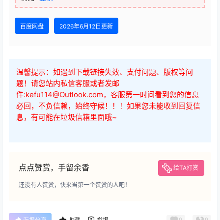
查看
下载权限
陆家嘴财姐&amp;水晶姐系统课｜2025-2026基金课
+行业精讲最全投资体系
您当前的等级为
游客
请先
登录
百度网盘
2026年6月12日更新
温馨提示：如遇到下载链接失效、支付问题、版权等问
题！请您站内私信客服或者发邮
件:kefu114@Outlook.com，客服第一时间看到您的信息
必回，不负信赖，始终守候！！！如果您未能收到回复信
息，有可能在垃圾信箱里面哦~