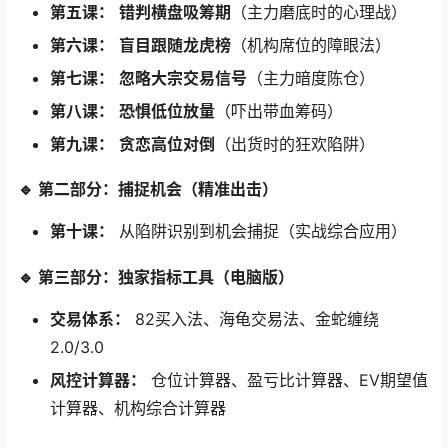
第五课：
​
错判横盘吸筹期
（主力磨底时的心理战）
第六课：
​
盲目跟随龙虎榜
（机构席位的障眼法）
第七课：
​
忽略大宗交易信号
（主力暗度陈仓）
第八课：
​
恐惧低位放量
（吓出带血筹码）
第九课：
​
贪恋高位对倒
（出货时的狂欢陷阱）
🔹 第二部分：捕捉机会（精准出击）
第十课：
​ 从陷阱识别到机会捕捉（实战综合应用）
🔹 第三部分：独家指标工具（电脑版）
交易体系：
​ 82买入法、海龟交易法、金蛇缠绕
2.0/3.0
风控计算器：
​ 仓位计算器、盈亏比计算器、EV期望值
计算器、机构综合计算器