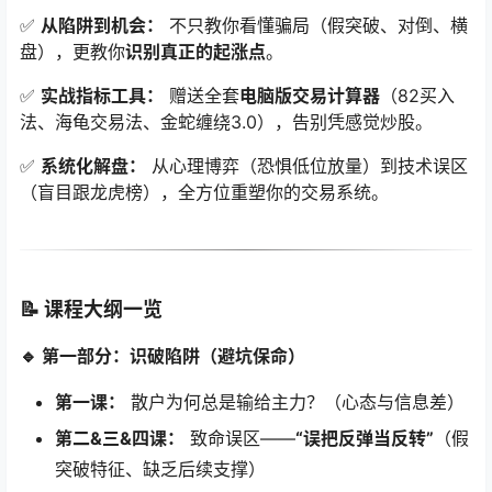
✅
从陷阱到机会：
​ 不只教你看懂骗局（假突破、对倒、横
盘），更教你
识别真正的起涨点
。
✅
实战指标工具：
​ 赠送全套
电脑版交易计算器
（82买入
法、海龟交易法、金蛇缠绕3.0），告别凭感觉炒股。
✅
系统化解盘：
​ 从心理博弈（恐惧低位放量）到技术误区
（盲目跟龙虎榜），全方位重塑你的交易系统。
📝
课程大纲一览
🔹 第一部分：识破陷阱（避坑保命）
第一课：
​ 散户为何总是输给主力？（心态与信息差）
第二&三&四课：
​ 致命误区——
“误把反弹当反转”
（假
突破特征、缺乏后续支撑）