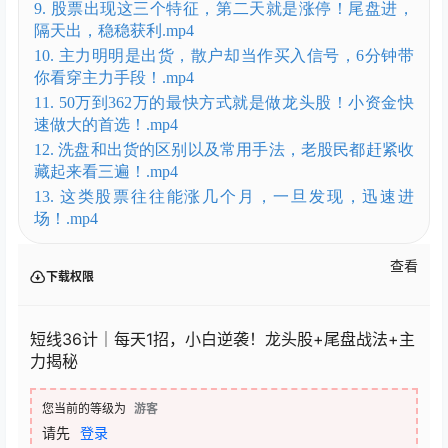
9. 股票出现这三个特征，第二天就是涨停！尾盘进，
隔天出，稳稳获利.mp4
10. 主力明明是出货，散户却当作买入信号，6分钟带
你看穿主力手段！.mp4
11. 50万到362万的最快方式就是做龙头股！小资金快
速做大的首选！.mp4
12. 洗盘和出货的区别以及常用手法，老股民都赶紧收
藏起来看三遍！.mp4
13. 这类股票往往能涨几个月，一旦发现，迅速进
场！.mp4
查看
下载权限
短线36计｜每天1招，小白逆袭！龙头股+尾盘战法+主
力揭秘
您当前的等级为
游客
请先
登录