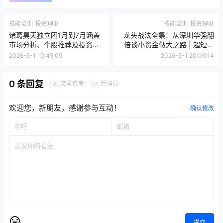
技能培训
投资理财
技能培训
投资理财
诸葛昊天独立团1月到7月涵盖
龙头战法全集：从深圳华强翻
市场分析、个股推荐及投资逻
倍谈小资金做大之路 | 超短入
辑讲解等
门到精通
2026-5-1 10:45:05
2026-5-1 20:06:14
0 条回复
文章作者
管理员
A
M
欢迎您，新朋友，感谢参与互动！
确认修改
提交