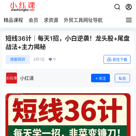
精品课程
会员
求资源
外贸工具网址导航
短线36计｜每天1招，小白逆袭！龙头股+尾盘
战法+主力揭秘
0
技能培训
5月1日
前往下载
小红课
关注
私信