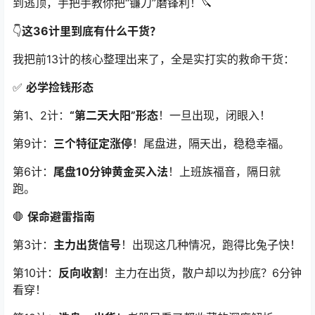
到逃顶，手把手教你把“镰刀”磨锋利！🔪
👇
这36计里到底有什么干货？
我把前13计的核心整理出来了，全是实打实的救命干货：
✅
必学捡钱形态
第1、2计：
“第二天大阳”形态
！一旦出现，闭眼入！
第9计：
三个特征定涨停
！尾盘进，隔天出，稳稳幸福。
第6计：
尾盘10分钟黄金买入法
！上班族福音，隔日就
跑。
🛑
保命避雷指南
第3计：
主力出货信号
！出现这几种情况，跑得比兔子快！
第10计：
反向收割
！主力在出货，散户却以为抄底？6分钟
看穿！