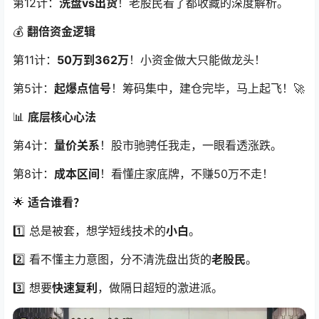
第12计：
洗盘vs出货
！老股民看了都收藏的深度解析。
💰
翻倍资金逻辑
第11计：
50万到362万
！小资金做大只能做龙头！
第5计：
起爆点信号
！筹码集中，建仓完毕，马上起飞！🚀
📊
底层核心心法
第4计：
量价关系
！股市驰骋任我走，一眼看透涨跌。
第8计：
成本区间
！看懂庄家底牌，不赚50万不走！
🌟
适合谁看？
1️⃣ 总是被套，想学短线技术的
小白
。
2️⃣ 看不懂主力意图，分不清洗盘出货的
老股民
。
3️⃣ 想要
快速复利
，做隔日超短的激进派。